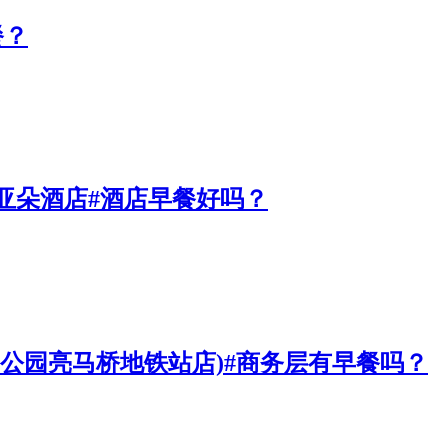
餐？
亚朵酒店#酒店早餐好吗？
阳公园亮马桥地铁站店)#商务层有早餐吗？