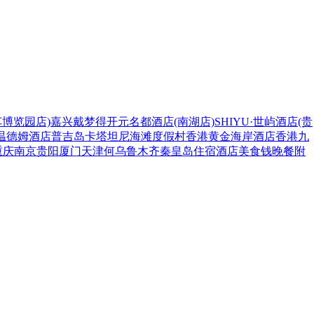
博览园店)
嘉兴戴梦得开元名都酒店(南湖店)
SHIYU·世屿酒店(贵
温德姆酒店
普吉岛卡塔坦尼海滩度假村
香港黄金海岸酒店
香港九
重庆
南京
贵阳
厦门
天津
何
乌鲁木齐
秦皇岛
住宿
酒店
美食
钱
晚餐
附