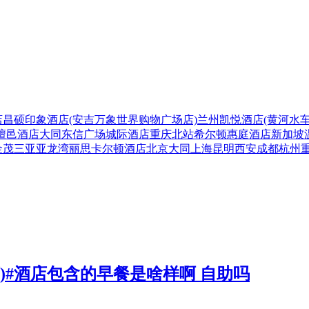
店
昌硕印象酒店(安吉万象世界购物广场店)
兰州凯悦酒店(黄河水车
檀邑酒店
大同东信广场城际酒店
重庆北站希尔顿惠庭酒店
新加坡
金茂三亚亚龙湾丽思卡尔顿酒店
北京
大同
上海
昆明
西安
成都
杭州
)#酒店包含的早餐是啥样啊 自助吗