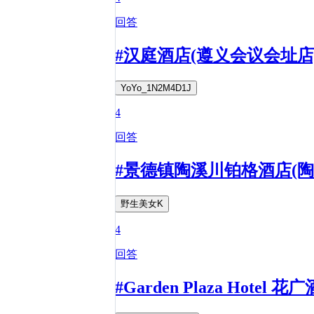
回答
#汉庭酒店(遵义会议会址店
YoYo_1N2M4D1J
4
回答
#景德镇陶溪川铂格酒店(
野生美女K
4
回答
#Garden Plaza 