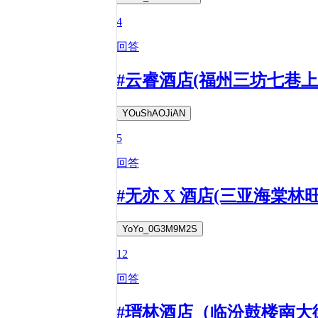
4
回答
#云睿酒店(福州三坊七巷上
YOuShAOJiAN
5
回答
#无亦 X 酒店(三亚海棠
YoYo_0G3M9M2S
12
回答
#瑨林酒店（临汾鼓楼南大