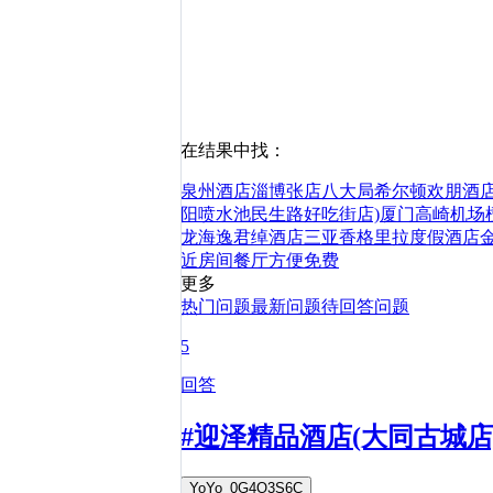
在结果中找：
泉州酒店
淄博张店八大局希尔顿欢朋酒
阳喷水池民生路好吃街店)
厦门高崎机场
龙海逸君绰酒店
三亚香格里拉度假酒店
近
房间
餐厅
方便
免费
更多
热门问题
最新问题
待回答问题
5
回答
#迎泽精品酒店(大同古城店
YoYo_0G4O3S6C