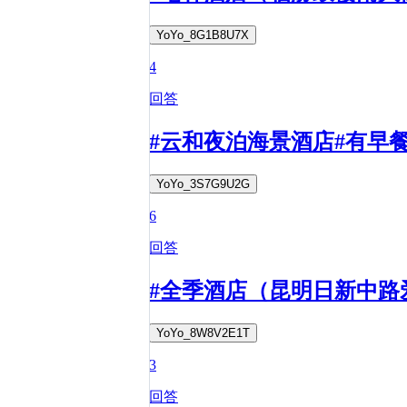
YoYo_8G1B8U7X
4
回答
#云和夜泊海景酒店#有早
YoYo_3S7G9U2G
6
回答
#全季酒店（昆明日新中路
YoYo_8W8V2E1T
3
回答