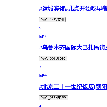
#运城宾馆#几点开始吃早
YoYo_1X8V7Z4I
5
回答
#乌鲁木齐国际大巴扎民街
YoYo_9O6U6D8C
3
回答
#北京二十一世纪饭店(朝
YoYo_9S6H5R2W
4