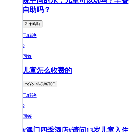
院中间的水，儿童可以玩吗？早餐
自助吗？
叫个啥勒
已解决
2
回答
儿童怎么收费的
YoYo_4N8W6T0F
已解决
2
回答
#澳门四季酒店#请问13岁儿童入住