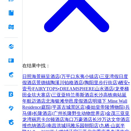
在结果中找：
日照海景丽呈酒店(万平口东夷小镇店)
三亚湾假日度
假酒店
景德镇陶溪川铂格酒店(陶阳里步行街店)
栖安•
壹号|FAIRYTOPS•DREAMSPHERE山水酒店(龙脊梯
田金坑大寨店)
三亚亚特兰蒂斯酒店
长沙高铁南站延
年航迈酒店
北海银滩华邑度假酒店
明墙下 Ming Wall
Residence庭院(平遥古城景区店)
秦始皇帝陵博物院(兵
马俑)
长隆酒店(广州长隆野生动物世界店)
金茂三亚亚
龙湾丽思卡尔顿酒店
海口万豪酒店
长沙万达文华酒店
维也纳酒店(南昌洪城玛雅乐园朝阳店)
九栖·山岚半