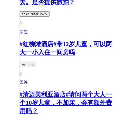
去。是否提供旅拍？
YoYo_9B3P1V8V
3
回答
#红柳滩酒店#带12岁儿童，可以两
大一小入住一间房吗
wzrmmx
8
回答
#清迈美利亚酒店#请问两个大人一
个10岁儿童，不加床，会有额外费
用吗？