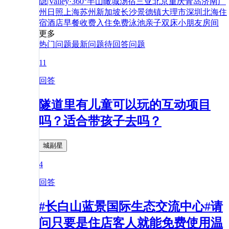
隐|Valley·360°半山瞰城汤宿
三亚
北京
重庆
青岛
济南
广
州
日照
上海
苏州
新加坡
长沙
景德镇
大理市
深圳
北海
住
宿
酒店
早餐
收费
入住
免费
泳池
亲子
双床
小朋友
房间
更多
热门问题
最新问题
待回答问题
11
回答
隧道里有儿童可以玩的互动项目
吗？适合带孩子去吗？
城副星
4
回答
#长白山蓝景国际生态交流中心#请
问只要是住店客人就能免费使用温