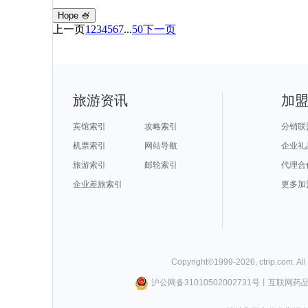
Hope 🍧
上一页
1
2
3
4
5
6
7
...
50
下一页
旅游资讯
加
宾馆索引
攻略索引
分销联
机票索引
网站导航
企业礼
旅游索引
邮轮索引
代理合
企业差旅索引
更多加
Copyright©
1999-
2026
,
ctrip.com
. Al
沪公网备31010502002731号
丨
互联网药