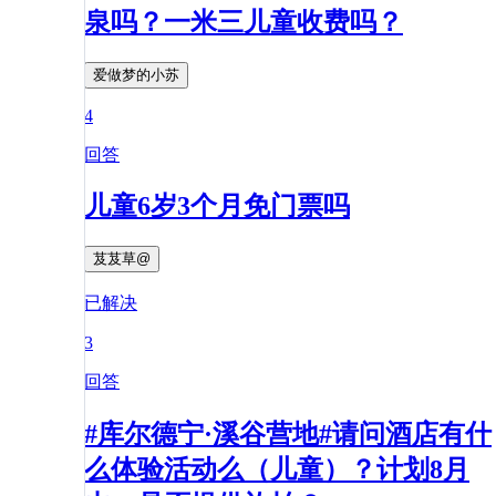
泉吗？一米三儿童收费吗？
爱做梦的小苏
4
回答
儿童6岁3个月免门票吗
芨芨草@
已解决
3
回答
#库尔德宁·溪谷营地#请问酒店有什
么体验活动么（儿童）？计划8月