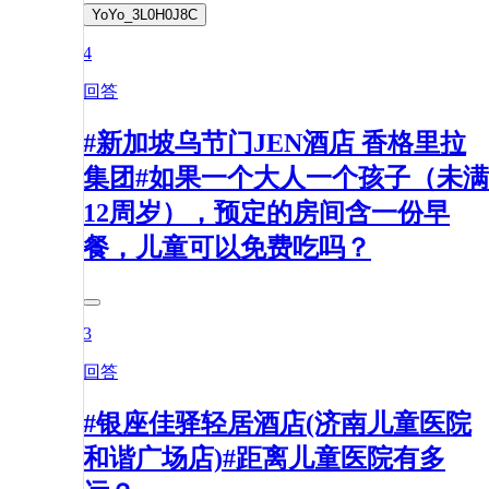
YoYo_3L0H0J8C
4
回答
#新加坡乌节门JEN酒店 香格里拉
集团#如果一个大人一个孩子（未满
12周岁），预定的房间含一份早
餐，儿童可以免费吃吗？
3
回答
#银座佳驿轻居酒店(济南儿童医院
和谐广场店)#距离儿童医院有多