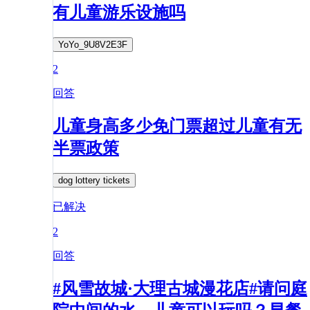
有儿童游乐设施吗
YoYo_9U8V2E3F
2
回答
儿童身高多少免门票超过儿童有无
半票政策
dog lottery tickets
已解决
2
回答
#风雪故城·大理古城漫花店#请问庭