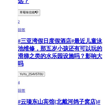
远？
草莓味信箱📭
2
回答
#三亚湾假日度假酒店#最近儿童泳
池维修，那五岁小孩还有可以玩的
滑梯之类的水乐园设施吗？影响大
吗
YoYo_2S4V5T0U
4
回答
#云瑧东山宾馆(北戴河鸽子窝店)#