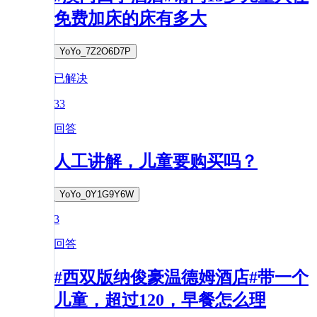
免费加床的床有多大
YoYo_7Z2O6D7P
已解决
33
回答
人工讲解，儿童要购买吗？
YoYo_0Y1G9Y6W
3
回答
#西双版纳俊豪温德姆酒店#带一个
儿童，超过120，早餐怎么理