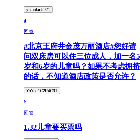
yulanlan5921
4
回答
#北京王府井金茂万丽酒店#您好请
问双床房可以住三位成人，加一名5
岁和6岁的儿童吗？如果不考虑拥挤
的话，不知道酒店政策是否允许？
YoYo_1C2P4C9T
6
回答
1.32儿童要买票吗