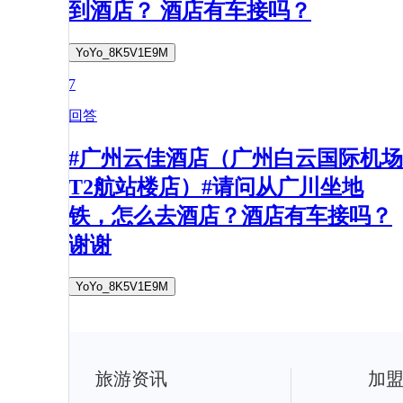
到酒店？ 酒店有车接吗？
YoYo_8K5V1E9M
7
回答
#广州云佳酒店（广州白云国际机场
T2航站楼店）#请问从广川坐地
铁，怎么去酒店？酒店有车接吗？
谢谢
YoYo_8K5V1E9M
旅游资讯
加