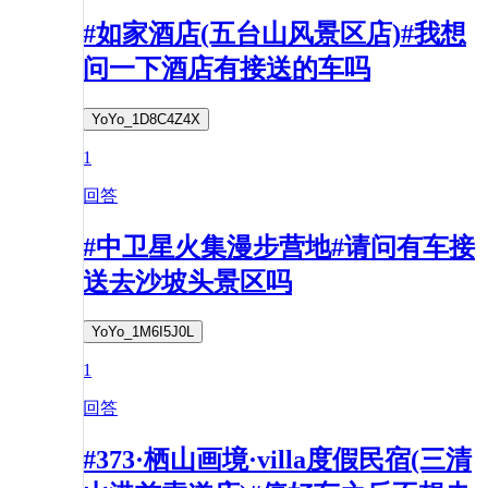
#如家酒店(五台山风景区店)#我想
问一下酒店有接送的车吗
YoYo_1D8C4Z4X
1
回答
#中卫星火集漫步营地#请问有车接
送去沙坡头景区吗
YoYo_1M6I5J0L
1
回答
#373·栖山画境·villa度假民宿(三清