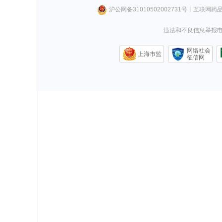
沪公网备31010502002731号
丨
互联网药
违法和不良信息举报电话0
网络社会
上海市监
征信网