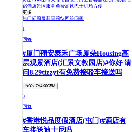
宿
酒店
景区
服务
免费
高铁
巴士
机场
方便
更多
热门问题
最新问题
待回答问题
1
回答
#厦门翔安泰禾广场厦朵Housing高
层观景酒店(汇景文教园店)#你好 请
问8.29tizzyt有免费接驳车接送吗
YoYo_7A4X0G5M
0
回答
#香港悦品度假酒店(屯门)#酒店有
车接送迪士尼吗