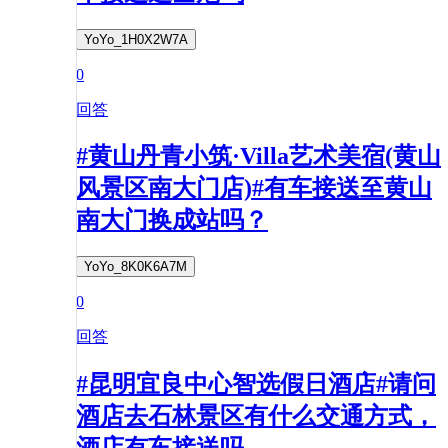
YoYo_1H0X2W7A
0
回答
#黄山丹青小筑·Villa艺术美宿(黄山
风景区南大门店)#有车接送至黄山
南大门换成站吗？
YoYo_8K0K6A7M
0
回答
#昆明宜良中心智选假日酒店#请问
酒店去石林景区有什么交通方式，