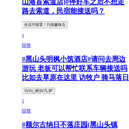
山港首索道店)#停好车之后不想走
路去索道，民宿能接送吗？
住店不踩雷！只踩趣味点
1
回答
#黑山头明枫小筑酒店#请问去周边
游玩 老板可以帮忙联系车辆接送吗
比如去草原在这里 访牧户 骑马落日
YoYo_9E6V7L3P
1
回答
#额尔古纳日不落庄园(黑山头镇