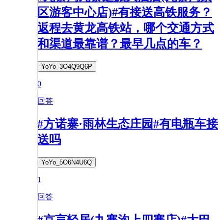
区游客中心店)#有接送高铁服务？
返程去黄龙高铁站，哪个交通方式
和渠道最靠谱？最早几点的车？
YoYo_3O4Q9Q6P
0
回答
#方诺寨·雨林生态庄园#有电瓶车接
送吗
YoYo_5O6N4U6Q
1
回答