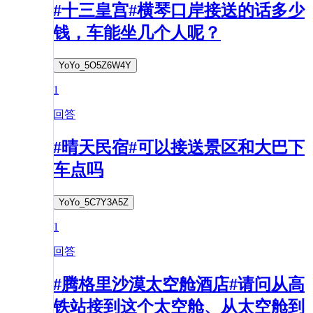
#十三皇宫#横琴口岸接送的话多少
钱，车能坐几个人呢？
YoYo_5O5Z6W4Y
1
回答
#晴天民宿#可以接送景区和大巴下
车点吗
YoYo_5C7Y3A5Z
1
回答
#腾格里沙漠太空舱酒店#请问从高
铁站接到这个太空舱、从太空舱到