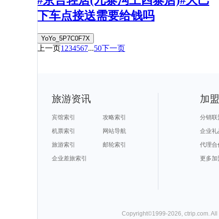
#京言轻居(九寨沟上四寨店)#大巴
下车点接送需要给钱吗
YoYo_5P7C0F7X
上一页
1
2
3
4
5
6
7
...
50
下一页
旅游资讯
加
宾馆索引
攻略索引
分销联
机票索引
网站导航
企业礼
旅游索引
邮轮索引
代理合
企业差旅索引
更多加
Copyright©
1999-
2026
,
ctrip.com
. Al