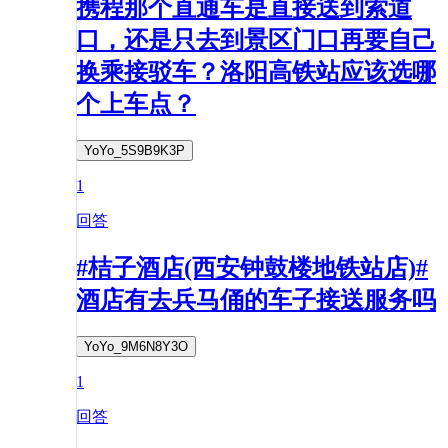
携程那个直通车是直接送到索道
口，还是只去到景区门口再要自己
换乘接驳车？洛阳高铁站应该选哪
个上车点？
YoYo_5S9B9K3P
1
回答
#桔子酒店(西安钟鼓楼地铁站店)#
酒店有去兵马俑的车子接送服务吗
YoYo_9M6N8Y3O
1
回答