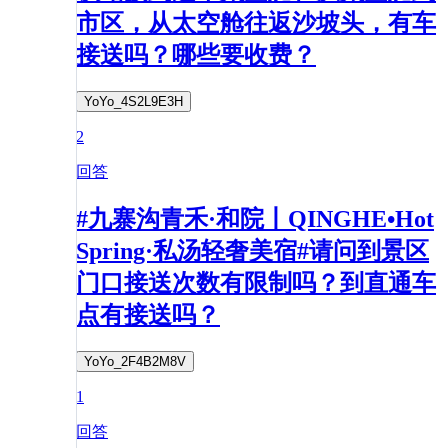
市区，从太空舱往返沙坡头，有车
接送吗？哪些要收费？
YoYo_4S2L9E3H
2
回答
#九寨沟青禾·和院丨QINGHE•Hot
Spring·私汤轻奢美宿#请问到景区
门口接送次数有限制吗？到直通车
点有接送吗？
YoYo_2F4B2M8V
1
回答