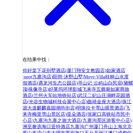
在结果中找：
你好
棠下花别墅酒店(厦门翔安文教园店)
如家酒店
·neo(九寨沟店)
阳朔·沐野山墅|Moye·Villa桂林山水度
假酒店(遇龙河生态公园店)
寻山记·云屿山白民宿(黛螺
顶|殊像寺店)
好莱坞环球影城
飞来寺
五爺廟
如家商旅
酒店(兰州火车站地铁站店)
武汉二妃山庄湖畔花园酒
店(光谷生物城科技会展中心店)
曲靖金座大酒店(珠江
源大道麒麟嘉园潮尚街店)
明珠拉卡雪山观景酒店(飞
来寺梅里雪山景区店)
亚朵酒店(张家口高铁站市民中
心店)
九寨沟九寨之旅大酒店(九寨沟景区游客中心店)
洲至奢选海口亚特酒店
九寨沟
广州
厦门
舟山
上海
北京
黄山市
庐山市
大理市
西安
海口
五台县
丽江
澳门
成都
住