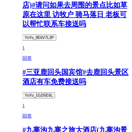
店)#请问如果去周围的景点比如草
原在这里 访牧户 骑马落日 老板可
以帮忙联系车接送吗
YoYo_9E6V7L3P
1
回答
#三亚鹿回头国宾馆#去鹿回头景区
酒店有车免费接送吗
YoYo_1G2I5E6L
1
回答
#九寨沟九寨之旅大酒店(九寨沟景