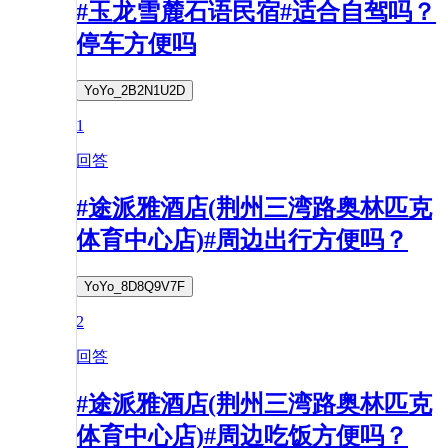
#玉龙雪麓石语民宿#适合自驾吗？
停车方便吗
YoYo_2B2N1U2D
1
回答
#途派雅酒店(荆州三湾路奥林匹克
体育中心店)#周边出行方便吗？
YoYo_8D8Q9V7F
2
回答
#途派雅酒店(荆州三湾路奥林匹克
体育中心店)#周边吃饭方便吗？