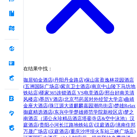
在结果中找：
咖居铂金酒店(丹阳丹金路店)
保山富盈逸林花园酒店
(五洲国际广场店)
紫京卫士酒店(南京中山陵下马坊地
铁站店)
驿家365连锁酒店 VS电竞酒店(邢台好南关清
风楼店)
墨历V酒店(北京芍药居对外经贸大学店)
曲靖
金座大酒店(珠江源大道麒麟嘉园潮尚街店)
楚雄Relax
御庭精选酒店(东兴中学楚雄师范学院新校区店)
梦之
南酒店（湄公永珍精品酒店塔銮寺店&空中泳池）
汉
庭酒店(贵阳小河长江路地铁站店)
汉庭酒店(洮南住邦
万晟广场店)
汉庭酒店(重庆沙坪坝火车站三峡广场店)