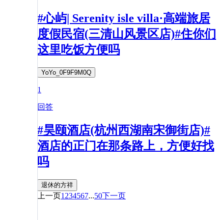
#心屿| Serenity isle villa·高端旅居
度假民宿(三清山风景区店)#住你们
这里吃饭方便吗
YoYo_0F9F9M0Q
1
回答
#昊颐酒店(杭州西湖南宋御街店)#
酒店的正门在那条路上，方便好找
吗
退休的方祥
上一页
1
2
3
4
5
6
7
...
50
下一页