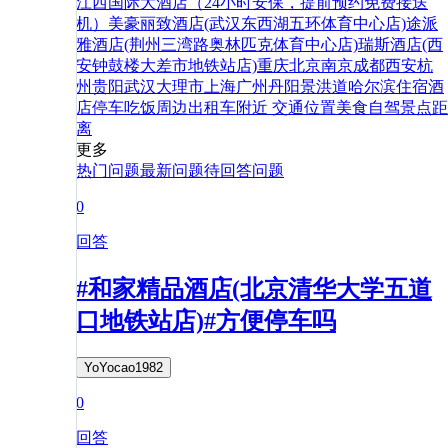
江西国际大酒店（24小时安保，提前预约免费接送
机）
美豪丽致酒店(武汉东西湖五环体育中心店)
途派
雅酒店(荆州三湾路奥林匹克体育中心店)
瑞斯酒店(西
安钟鼓楼大差市地铁站店)
重庆
北京
南京
成都
西安
杭
州
贵阳
武汉
大理市
上海
广州
丹阳
景洪
道
哈尔滨
住宿
酒
店
停车
吃饭
周边
出租车
附近
交通
位置
美食
自驾
景点
距
离
更多
热门问题
最新问题
待回答问题
0
回答
#和家精品酒店(北京清华大学五道
口地铁站店)#方便停车吗
YoYocao1982
0
回答