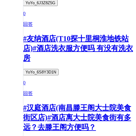
YoYo_6J3Z8Z5G
0
回答
#友纳酒店(T10探十里桐淮地铁站
店)#酒店洗衣服方便吗 有没有洗衣
房
YoYo_6S8Y3D1N
0
回答
#汉庭酒店(南昌滕王阁大士院美食
街区店)#酒店离大士院美食街有多
远？去滕王阁方便吗？