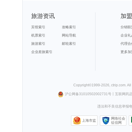
旅游资讯
加
宾馆索引
攻略索引
分销联
机票索引
网站导航
企业礼
旅游索引
邮轮索引
代理合
企业差旅索引
更多加
Copyright©
1999-
2026
,
ctrip.com
. Al
沪公网备31010502002731号
丨
互联网药
违法和不良信息举报电话0
网络社会
上海市监
征信网