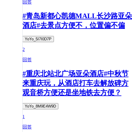
回答
#青岛新都心凯德MALL长沙路亚朵
酒店#去景点方便不，位置偏不偏
YoYo_5I7I0D7P
2
回答
#重庆北站北广场亚朵酒店#中秋节
来重庆玩，从酒店打车去解放碑方
观音桥方便还是坐地铁去方便？
YoYo_8M9E4W9D
1
回答