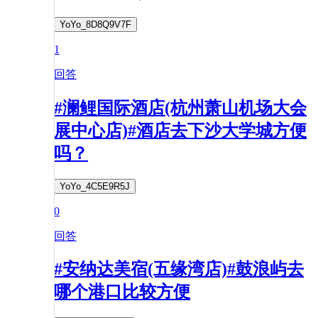
YoYo_8D8Q9V7F
1
回答
#澜鲤国际酒店(杭州萧山机场大会
展中心店)#酒店去下沙大学城方便
吗？
YoYo_4C5E9R5J
0
回答
#安纳达美宿(五缘湾店)#鼓浪屿去
哪个港口比较方便