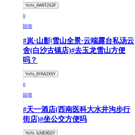
YoYo_6W0T2S2F
0
回答
#岚·山影|雪山全景·云端露台私汤云
舍(白沙古镇店)#去玉龙雪山方便
吗？
YoYo_8Y6A2X5Y
0
回答
#天一酒店(西南医科大水井沟步行
街店)#坐公交方便吗
YoYo_6J0E9D2Y