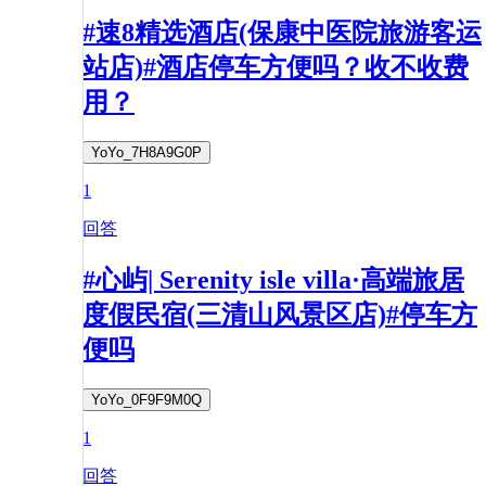
#速8精选酒店(保康中医院旅游客运
站店)#酒店停车方便吗？收不收费
用？
YoYo_7H8A9G0P
1
回答
#心屿| Serenity isle villa·高端旅居
度假民宿(三清山风景区店)#停车方
便吗
YoYo_0F9F9M0Q
1
回答