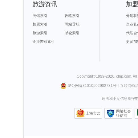
旅游资讯
加
宾馆索引
攻略索引
分销联
机票索引
网站导航
企业礼
旅游索引
邮轮索引
代理合
企业差旅索引
更多加
Copyright©
1999-
2026
,
ctrip.com
. Al
沪公网备31010502002731号
丨
互联网药
违法和不良信息举报电话0
网络社会
上海市监
征信网