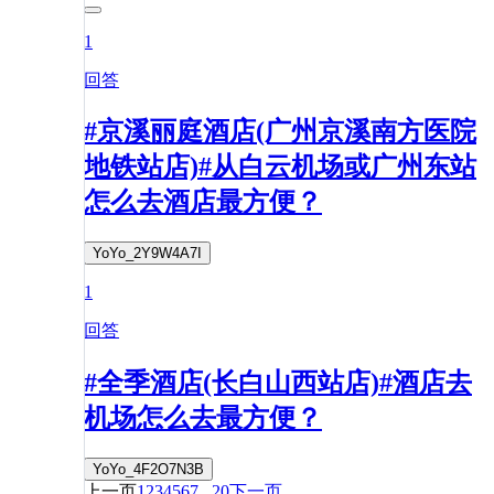
1
回答
#京溪丽庭酒店(广州京溪南方医院
地铁站店)#从白云机场或广州东站
怎么去酒店最方便？
YoYo_2Y9W4A7I
1
回答
#全季酒店(长白山西站店)#酒店去
机场怎么去最方便？
YoYo_4F2O7N3B
上一页
1
2
3
4
5
6
7
...
20
下一页