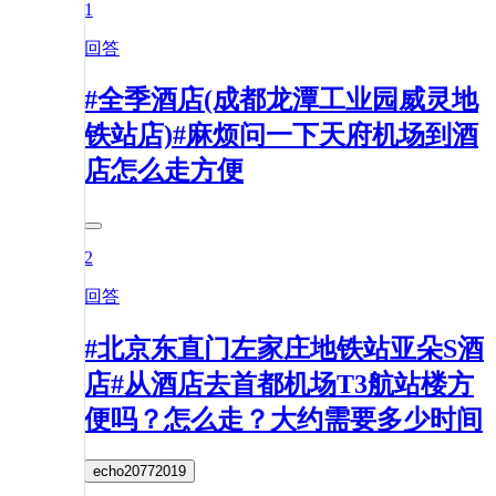
1
回答
#全季酒店(成都龙潭工业园威灵地
铁站店)#麻烦问一下天府机场到酒
店怎么走方便
2
回答
#北京东直门左家庄地铁站亚朵S酒
店#从酒店去首都机场T3航站楼方
便吗？怎么走？大约需要多少时间
echo20772019