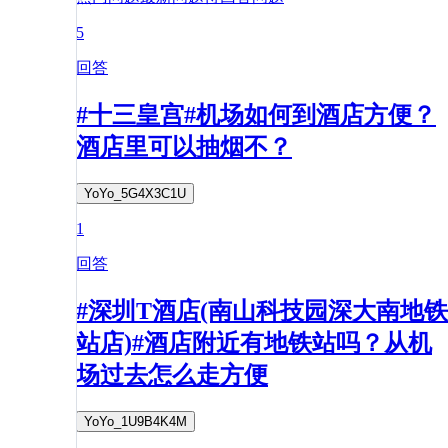
5
回答
#十三皇宫#机场如何到酒店方便？
酒店里可以抽烟不？
YoYo_5G4X3C1U
1
回答
#深圳T酒店(南山科技园深大南地铁
站店)#酒店附近有地铁站吗？从机
场过去怎么走方便
YoYo_1U9B4K4M