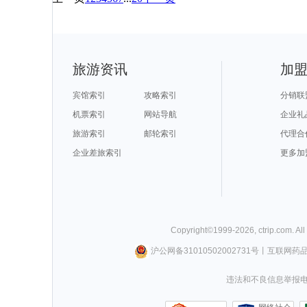
旅游资讯
加
宾馆索引
攻略索引
分销联
机票索引
网站导航
企业礼
旅游索引
邮轮索引
代理合
企业差旅索引
更多加
Copyright©
1999-
2026
,
ctrip.com
. Al
沪公网备31010502002731号
丨
互联网药
违法和不良信息举报电话0