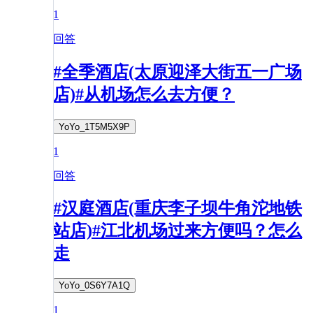
1
回答
#全季酒店(太原迎泽大街五一广场
店)#从机场怎么去方便？
YoYo_1T5M5X9P
1
回答
#汉庭酒店(重庆李子坝牛角沱地铁
站店)#江北机场过来方便吗？怎么
走
YoYo_0S6Y7A1Q
1