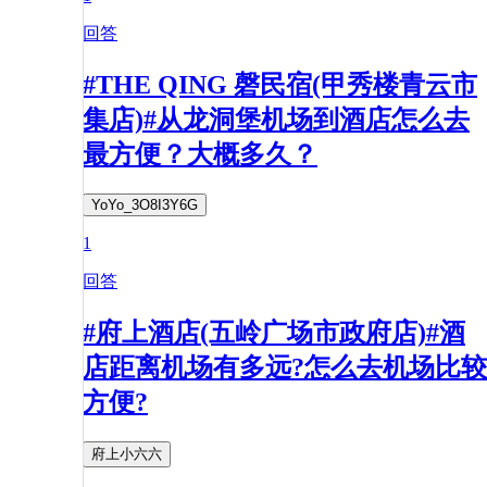
回答
#THE QING 磬民宿(甲秀楼青云市
集店)#从龙洞堡机场到酒店怎么去
最方便？大概多久？
YoYo_3O8I3Y6G
1
回答
#府上酒店(五岭广场市政府店)#酒
店距离机场有多远?怎么去机场比较
方便?
府上小六六