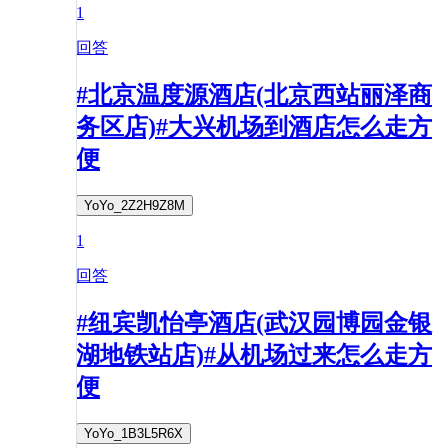
1
回答
#北京温度源酒店(北京西站丽泽商
务区店)#大兴机场到酒店怎么走方
便
YoYo_2Z2H9Z8M
1
回答
#纽宾凯怡亭酒店(武汉园博园金银
湖地铁站店)#从机场过来怎么走方
便
YoYo_1B3L5R6X