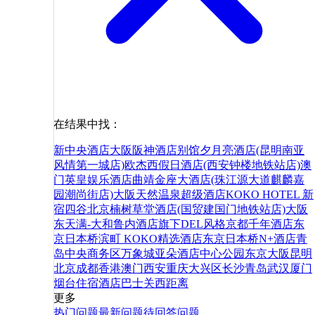
在结果中找：
新中央酒店
大阪阪神酒店别馆
夕月亮酒店(昆明南亚
风情第一城店)
欧杰西假日酒店(西安钟楼地铁站店)
澳
门英皇娱乐酒店
曲靖金座大酒店(珠江源大道麒麟嘉
园潮尚街店)
大阪天然温泉超级酒店
KOKO HOTEL 新
宿四谷
北京楠树草堂酒店(国贸建国门地铁站店)
大阪
东天满-大和鲁内酒店旗下DEL风格
京都千年酒店
东
京日本桥滨町 KOKO精选酒店
东京日本桥N+酒店
青
岛中央商务区万象城亚朵酒店
中心公园
东京
大阪
昆明
北京
成都
香港
澳门
西安
重庆
大兴区
长沙
青岛
武汉
厦门
烟台
住宿
酒店
巴士
关西
距离
更多
热门问题
最新问题
待回答问题