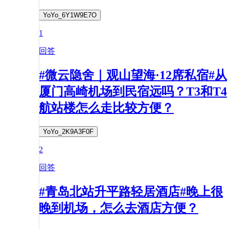
YoYo_6Y1W9E7O
1
回答
#微云隐舍｜观山望海·12席私宿#从
厦门高崎机场到民宿远吗？T3和T4
航站楼怎么走比较方便？
YoYo_2K9A3F0F
2
回答
#青岛北站升平路轻居酒店#晚上很
晚到机场，怎么去酒店方便？