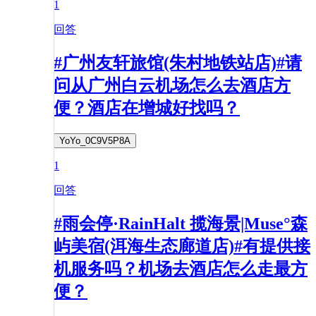
1
回答
#广州友轩旅馆(朱村地铁站店)#请
问从广州白云机场怎么去酒店方
便？酒店在增城好找吗？
YoYo_0C9V5P8A
1
回答
#雨会停·RainHalt 揽海景|Muse°森
屿美宿(洱海生态廊道店)#有提供接
机服务吗？机场去酒店怎么走最方
便？