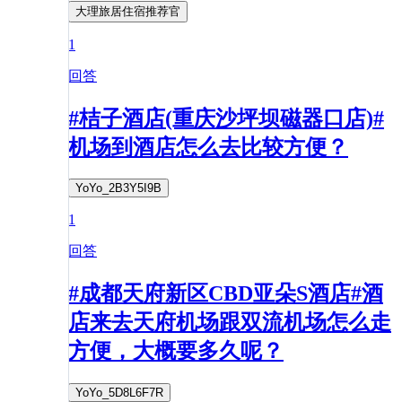
大理旅居住宿推荐官
1
回答
#桔子酒店(重庆沙坪坝磁器口店)#
机场到酒店怎么去比较方便？
YoYo_2B3Y5I9B
1
回答
#成都天府新区CBD亚朵S酒店#酒
店来去天府机场跟双流机场怎么走
方便，大概要多久呢？
YoYo_5D8L6F7R