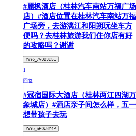
#麗枫酒店（桂林汽车南站万福广场
店）#酒店位置在桂林汽车南站万福
广场旁，去游漓江和阳朔玩坐车方
便吗？去桂林旅游我们住你店有好
的攻略吗？谢谢
YoYo_7V0B3D5E
1
回答
#冠宿国际大酒店（桂林两江四湖万
象城店）#酒店亲子间怎么样，五一
想带孩子去玩
YoYo_5P0U8Y4P