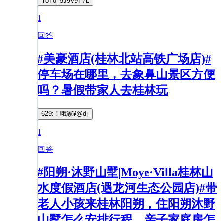
YoYo_5J9V9Y7L
1
回答
#美豪酒店(桂林北站高铁广场店)#
停车场在哪里，去象鼻山景区方便
吗？暑假带家人去桂林玩
629:！哦家¥@d j
1
回答
#阳朔·沐野山墅|Moye·Villa桂林山
水度假酒店(遇龙河生态公园店)#带
老人小孩来桂林阳朔，住阳朔沐野
山墅怎么安排行程，亲子家庭房怎