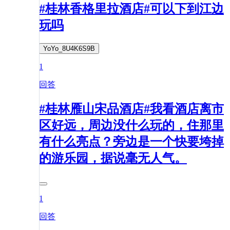
#桂林香格里拉酒店#可以下到江边
玩吗
YoYo_8U4K6S9B
1
回答
#桂林雁山宋品酒店#我看酒店离市
区好远，周边没什么玩的，住那里
有什么亮点？旁边是一个快要垮掉
的游乐园，据说毫无人气。
1
回答