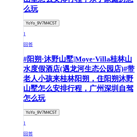
么玩
YoYo_9V7M4C5T
1
回答
#阳朔·沐野山墅|Moye·Villa桂林山
水度假酒店(遇龙河生态公园店)#带
老人小孩来桂林阳朔，住阳朔沐野
山墅怎么安排行程，广州深圳自驾
怎么玩
YoYo_9V7M4C5T
1
回答