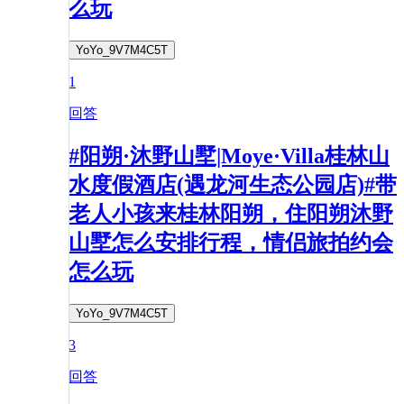
么玩
YoYo_9V7M4C5T
1
回答
#阳朔·沐野山墅|Moye·Villa桂林山
水度假酒店(遇龙河生态公园店)#带
老人小孩来桂林阳朔，住阳朔沐野
山墅怎么安排行程，情侣旅拍约会
怎么玩
YoYo_9V7M4C5T
3
回答