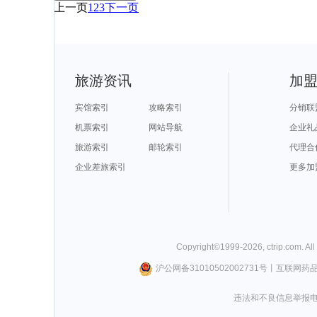
上一页
1
2
3
下一页
旅游资讯
加
宾馆索引
攻略索引
分销联
机票索引
网站导航
企业礼
旅游索引
邮轮索引
代理合
企业差旅索引
更多加
Copyright©
1999-
2026
,
ctrip.com
. Al
沪公网备31010502002731号
丨
互联网药
违法和不良信息举报电话0