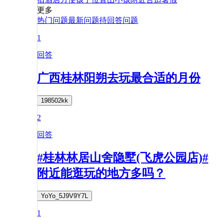
更多
热门问题
最新问题
待回答问题
1
回答
广西桂林阳朔去玩最合适的月份
198502kk
2
回答
#桂林林居山舍隐墅(飞虎公园店)#
附近能逛玩的地方多吗？
YoYo_5J9V9Y7L
1