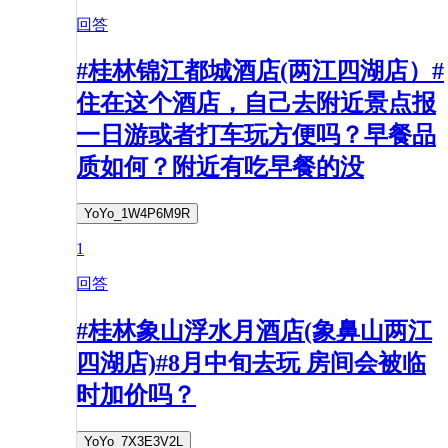
回答
#桂林锦江都城酒店(两江四湖店）#
住在这个酒店，自己去附近景点报
一日游或者打车玩方便吗？早餐品
质如何？附近有吃早餐的没
YoYo_1W4P6M9R
1
回答
#桂林象山浮水月酒店(象鼻山两江
四湖店)#8月中旬去玩 房间会被临
时加价吗？
YoYo_7X3E3V2L