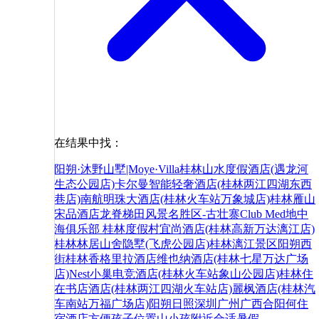
在结果中找：
阳朔·沐野山墅|Moye·Villa桂林山水度假酒店(遇龙河
生态公园店)
卡尔曼智能轻奢酒店(桂林两江四湖东西
巷店)
南航明珠大酒店(桂林火车站万象城店)
桂林雁山
宋品酒店
龙脊梯田风景名胜区-古壮寨
Club Med地中
海俱乐部 桂林度假村
宜尚酒店(桂林高新万达漓江店)
桂林林居山舍隐墅(飞虎公园店)
桂林漓江景区
阳朔西
街
桂林香格里拉酒店
维也纳酒店(桂林七星万达广场
店)
Nest小巢电竞酒店(桂林火车站象山公园店)
桂林住
在书店酒店(桂林两江四湖火车站店)
麗枫酒店(桂林汽
车南站万福广场店)
阳朔
日照
深圳
广州
广西
合阳
何
住
宿
酒店
方便
孩子
位置
山
小孩
附近
合适
暑假