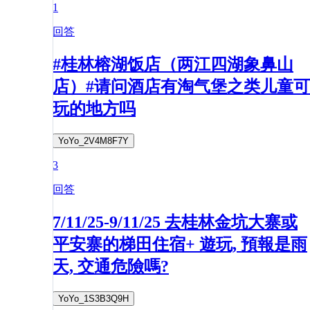
1
回答
#桂林榕湖饭店（两江四湖象鼻山
店）#请问酒店有淘气堡之类儿童可
玩的地方吗
YoYo_2V4M8F7Y
3
回答
7/11/25-9/11/25 去桂林金坑大寨或
平安寨的梯田住宿+ 遊玩, 預報是雨
天, 交通危險嗎?
YoYo_1S3B3Q9H