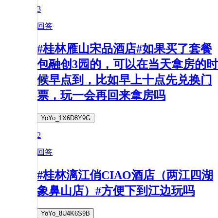
3
回答
#桂林雁山宋品酒店#如果买了套餐
包融创3园的，可以在当天拿房的时
候早点到，比如早上十点先兑换门
票，玩一会再回来拿房吗
YoYo_1X6D8Y9G
2
回答
#桂林漓江俏CIAO酒店（两江四湖
象鼻山店）#方便下到江边玩吗
YoYo_8U4K6S9B