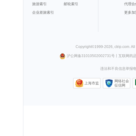
旅游索引
邮轮索引
代理合
企业差旅索引
更多加
Copyright©
1999-
2026
,
ctrip.com
. Al
沪公网备31010502002731号
丨
互联网药
违法和不良信息举报电话0
网络社会
上海市监
征信网