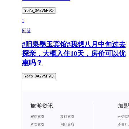
YoYo_0A2V5P9Q
1
回答
#阳泉墨玉宾馆#我想八月中旬过去
探亲，大概入住10天，房价可以优
惠吗？
YoYo_0A2V5P9Q
旅游资讯
加
宾馆索引
攻略索引
分销联
机票索引
网站导航
企业礼