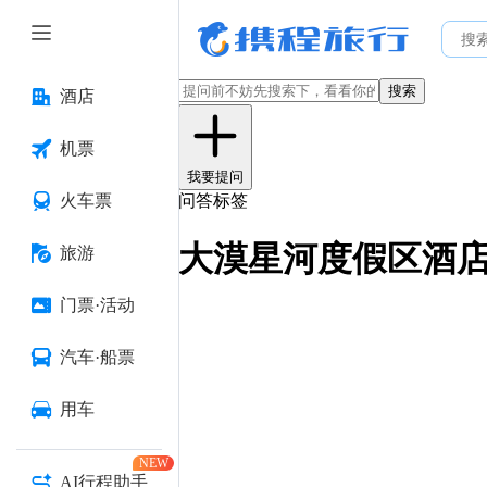
搜索
酒店
机票
我要提问
火车票
问答标签
大漠星河度假区酒
旅游
门票·活动
汽车·船票
用车
NEW
AI行程助手