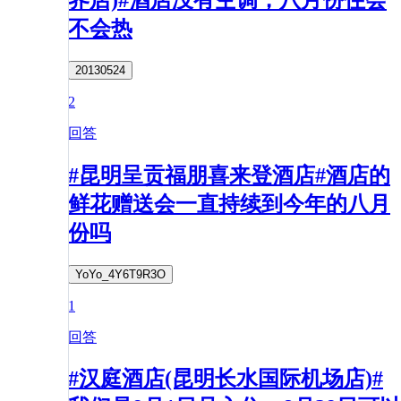
不会热
20130524
2
回答
#昆明呈贡福朋喜来登酒店#酒店的
鲜花赠送会一直持续到今年的八月
份吗
YoYo_4Y6T9R3O
1
回答
#汉庭酒店(昆明长水国际机场店)#