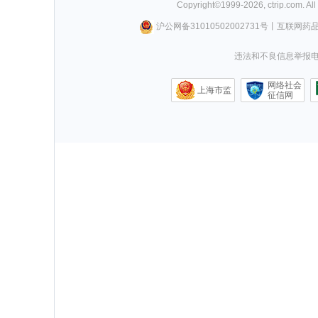
Copyright©
1999-
2026
,
ctrip.com
. Al
沪公网备31010502002731号
丨
互联网药
违法和不良信息举报电话0
网络社会
上海市监
征信网