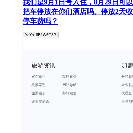
我们是9月1日号入住，8月29日可以
把车停放在你们酒店吗。停放2天收
停车费吗？
YoYo_8B1W6G8P
旅游资讯
加
宾馆索引
攻略索引
分销联
机票索引
网站导航
企业礼
旅游索引
邮轮索引
代理合
企业差旅索引
更多加