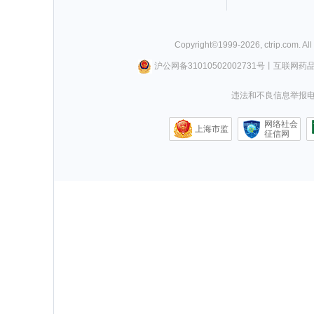
Copyright©
1999-
2026
,
ctrip.com
. Al
沪公网备31010502002731号
丨
互联网药
违法和不良信息举报电话0
网络社会
上海市监
征信网