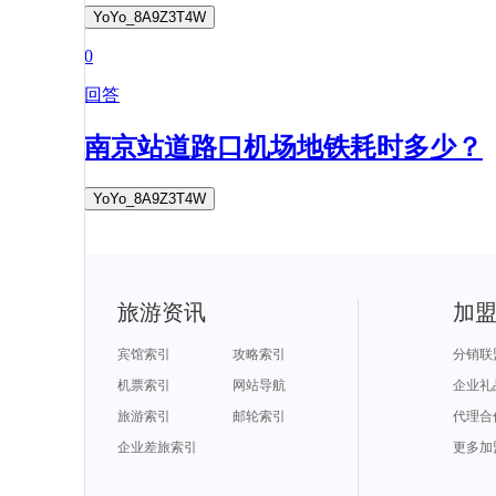
YoYo_8A9Z3T4W
0
回答
南京站道路口机场地铁耗时多少？
YoYo_8A9Z3T4W
旅游资讯
加
宾馆索引
攻略索引
分销联
机票索引
网站导航
企业礼
旅游索引
邮轮索引
代理合
企业差旅索引
更多加