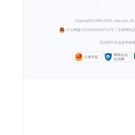
Copyright©
1999-
2026
,
ctrip.com
. Al
沪公网备31010502002731号
丨
互联网药
违法和不良信息举报电话0
网络社会
上海市监
征信网