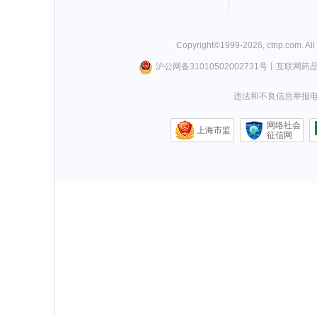
Copyright©
1999-
2026
,
ctrip.com
. Al
沪公网备31010502002731号
丨
互联网药
违法和不良信息举报电话0
网络社会
上海市监
征信网