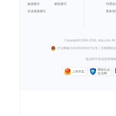
旅游索引
邮轮索引
代理合
企业差旅索引
更多加
Copyright©
1999-
2026
,
ctrip.com
. Al
沪公网备31010502002731号
丨
互联网药
违法和不良信息举报电话0
网络社会
上海市监
征信网