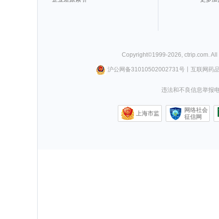
Copyright©
1999-
2026
,
ctrip.com
. Al
沪公网备31010502002731号
丨
互联网药
违法和不良信息举报电话0
网络社会
上海市监
征信网