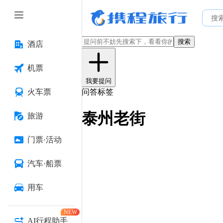
搜索
酒店
机票
我要提问
火车票
问答标签
泰州老街
旅游
门票·活动
汽车·船票
用车
NEW
AI行程助手