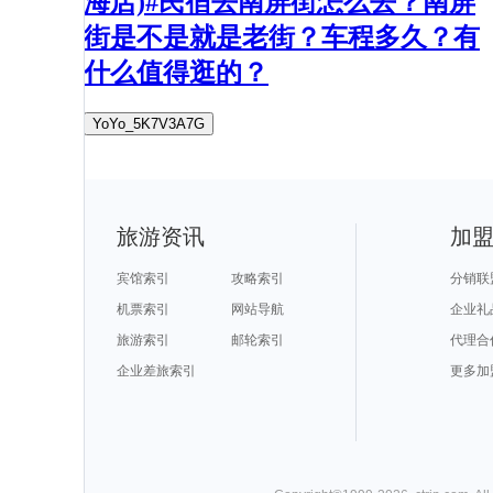
海店)#民宿去南屏街怎么去？南屏
街是不是就是老街？车程多久？有
什么值得逛的？
YoYo_5K7V3A7G
旅游资讯
加
宾馆索引
攻略索引
分销联
机票索引
网站导航
企业礼
旅游索引
邮轮索引
代理合
企业差旅索引
更多加