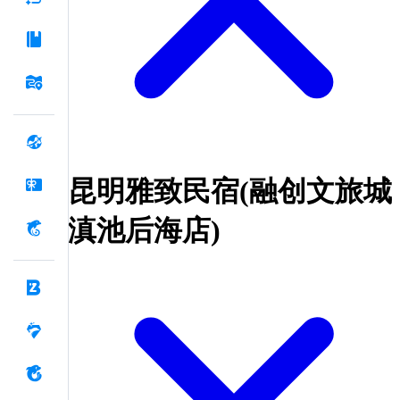
昆明雅致民宿(融创文旅城
滇池后海店)