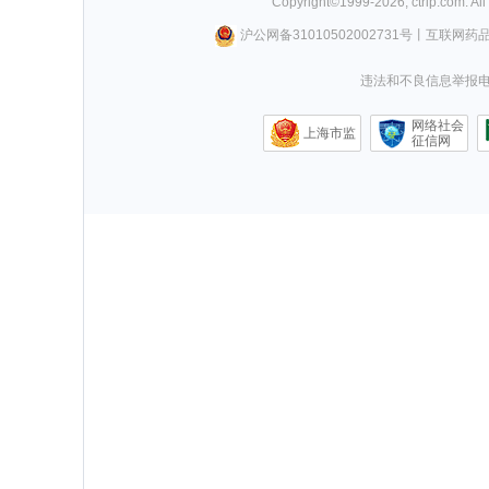
Copyright©
1999-
2026
,
ctrip.com
. Al
沪公网备31010502002731号
丨
互联网药
违法和不良信息举报电话0
网络社会
上海市监
征信网