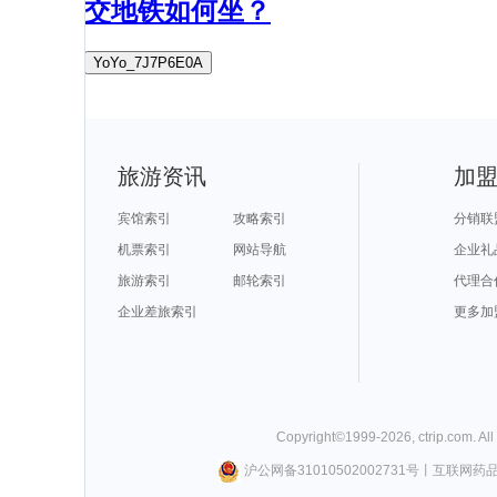
交地铁如何坐？
YoYo_7J7P6E0A
旅游资讯
加
宾馆索引
攻略索引
分销联
机票索引
网站导航
企业礼
旅游索引
邮轮索引
代理合
企业差旅索引
更多加
Copyright©
1999-
2026
,
ctrip.com
. Al
沪公网备31010502002731号
丨
互联网药