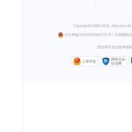
Copyright©
1999-
2026
,
ctrip.com
. Al
沪公网备31010502002731号
丨
互联网药
违法和不良信息举报电话0
网络社会
上海市监
征信网