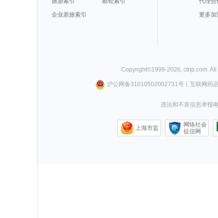
旅游索引
邮轮索引
代理合
企业差旅索引
更多加
Copyright©
1999-
2026
,
ctrip.com
. Al
沪公网备31010502002731号
丨
互联网药
违法和不良信息举报电话0
网络社会
上海市监
征信网