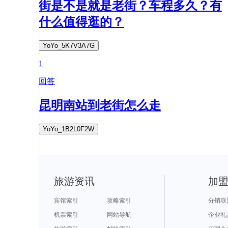
街是不是就是老街？车程多久？有
什么值得逛的？
YoYo_5K7V3A7G
1
回答
昆明南站到老街怎么走
YoYo_1B2L0F2W
旅游资讯
加
宾馆索引
攻略索引
分销联
机票索引
网站导航
企业礼