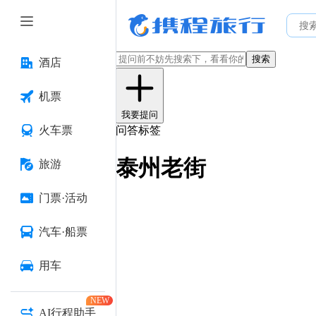
搜索
酒店
机票
我要提问
火车票
问答标签
泰州老街
旅游
门票·活动
汽车·船票
用车
NEW
AI行程助手