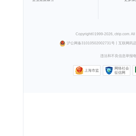
Copyright©
1999-
2026
,
ctrip.com
. Al
沪公网备31010502002731号
丨
互联网药
违法和不良信息举报电话0
网络社会
上海市监
征信网