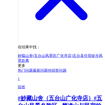
在结果中找：
妙韫山舍(五台山风景区广化寺店)
五台县
住宿
徒步
风
景
距离
更多
热门问题
最新问题
待回答问题
1
回答
#妙藏山舍（五台山广化寺店）#五