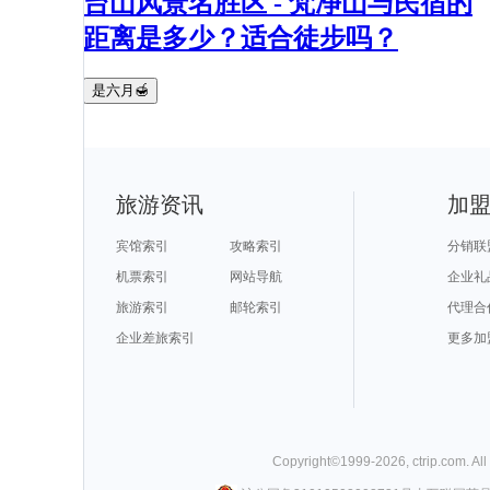
台山风景名胜区 - 梵净山与民宿的
距离是多少？适合徒步吗？
是六月🍯
旅游资讯
加
宾馆索引
攻略索引
分销联
机票索引
网站导航
企业礼
旅游索引
邮轮索引
代理合
企业差旅索引
更多加
Copyright©
1999-
2026
,
ctrip.com
. Al