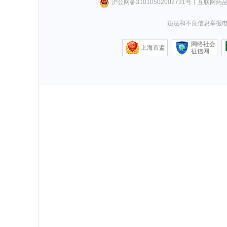
沪公网备31010502002731号
丨
互联网药
违法和不良信息举报电话0
网络社会
上海市监
征信网