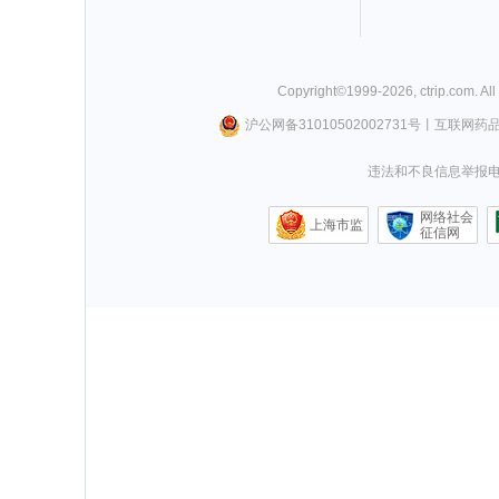
Copyright©
1999-
2026
,
ctrip.com
. Al
沪公网备31010502002731号
丨
互联网药
违法和不良信息举报电话0
网络社会
上海市监
征信网