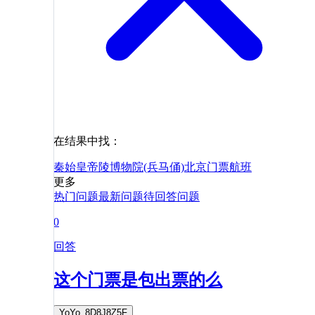
在结果中找：
秦始皇帝陵博物院(兵马俑)
北京
门票
航班
更多
热门问题
最新问题
待回答问题
0
回答
这个门票是包出票的么
YoYo_8D8J8Z5F