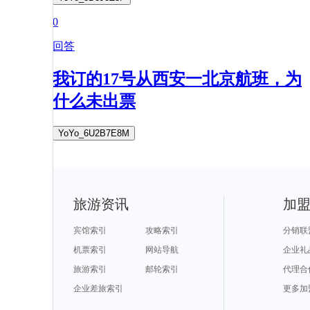
0
回答
我订的17号从西安一北京航班，为
什么未出票
YoYo_6U2B7E8M
旅游资讯
加
宾馆索引
攻略索引
分销联
机票索引
网站导航
企业礼
旅游索引
邮轮索引
代理合
企业差旅索引
更多加