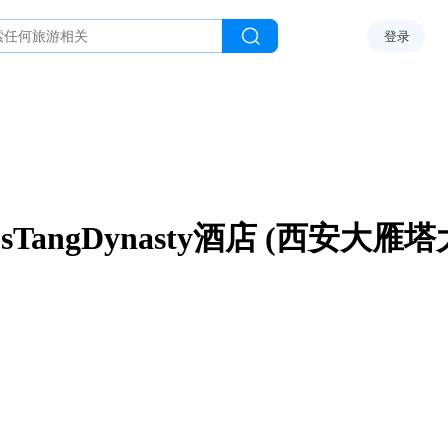
登录
ousTangDynasty酒店 (西安大