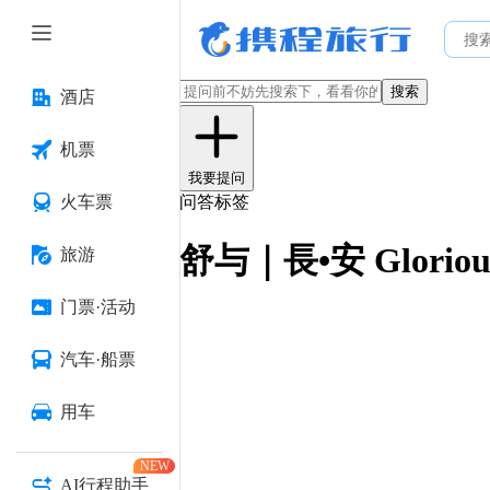
搜索
酒店
机票
我要提问
火车票
问答标签
舒与｜長•安 Glori
旅游
门票·活动
汽车·船票
用车
NEW
AI行程助手