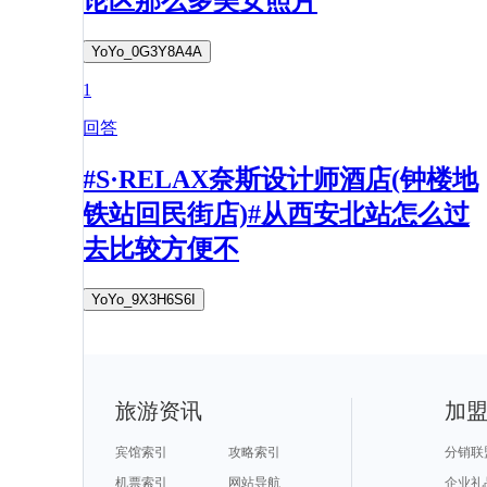
论区那么多美女照片
YoYo_0G3Y8A4A
1
回答
#S·RELAX奈斯设计师酒店(钟楼地
铁站回民街店)#从西安北站怎么过
去比较方便不
YoYo_9X3H6S6I
旅游资讯
加
宾馆索引
攻略索引
分销联
机票索引
网站导航
企业礼