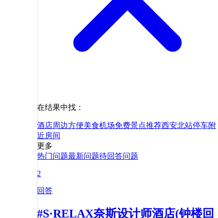
在结果中找：
酒店
周边
方便
美食
机场
免费
景点
推荐
西安北站
停车
附
近
房间
更多
热门问题
最新问题
待回答问题
2
回答
#S·RELAX奈斯设计师酒店(钟楼回