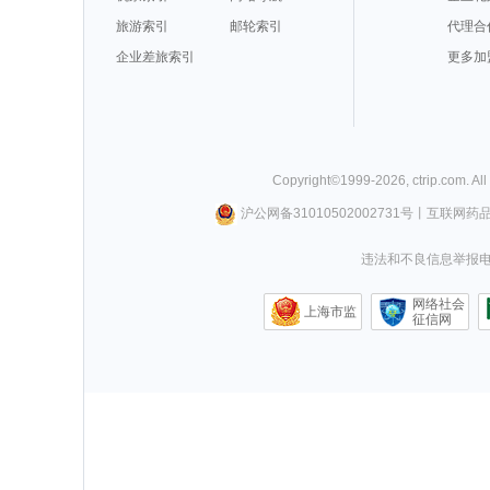
旅游索引
邮轮索引
代理合
企业差旅索引
更多加
Copyright©
1999-
2026
,
ctrip.com
. Al
沪公网备31010502002731号
丨
互联网药
违法和不良信息举报电话0
网络社会
上海市监
征信网