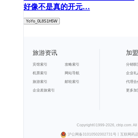
好像不是真的开元…
YoYo_0L8S1H5W
旅游资讯
加
宾馆索引
攻略索引
分销联
机票索引
网站导航
企业礼
旅游索引
邮轮索引
代理合
企业差旅索引
更多加
Copyright©
1999-
2026
,
ctrip.com
. Al
沪公网备31010502002731号
丨
互联网药