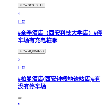
YoYo_9O9T0E1T
4
回答
#全季酒店（西安科技大学店）#停
车场有充电桩嘛
YoYo_4Q0V4A6D
5
回答
#柏曼酒店(西安钟楼地铁站店)#有
没有停车场
5