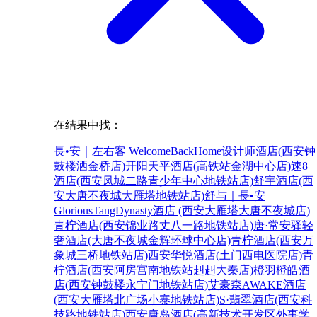
在结果中找：
長•安｜左右客 WelcomeBackHome设计师酒店(西安钟
鼓楼洒金桥店)
开阳天平酒店(高铁站金湖中心店)
速8
酒店(西安凤城二路青少年中心地铁站店)
舒宇酒店(西
安大唐不夜城大雁塔地铁站店)
舒与｜長•安
GloriousTangDynasty酒店 (西安大雁塔大唐不夜城店)
青柠酒店(西安锦业路丈八一路地铁站店)
唐·常安驿轻
奢酒店(大唐不夜城金辉环球中心店)
青柠酒店(西安万
象城三桥地铁站店)
西安华悦酒店(土门西电医院店)
青
柠酒店(西安阿房宫南地铁站赳赳大秦店)
橙羽橙皓酒
店(西安钟鼓楼永宁门地铁站店)
艾豪森AWAKE酒店
(西安大雁塔北广场小寨地铁站店)
S·翡翠酒店(西安科
技路地铁站店)
西安唐岛酒店(高新技术开发区外事学