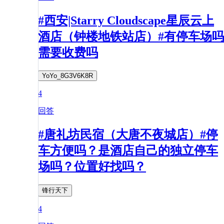
#西安|Starry Cloudscape星辰云上
酒店（钟楼地铁站店）#有停车场吗
需要收费吗
YoYo_8G3V6K8R
4
回答
#唐礼坊民宿（大唐不夜城店）#停
车方便吗？是酒店自己的独立停车
场吗？位置好找吗？
锋行天下
4