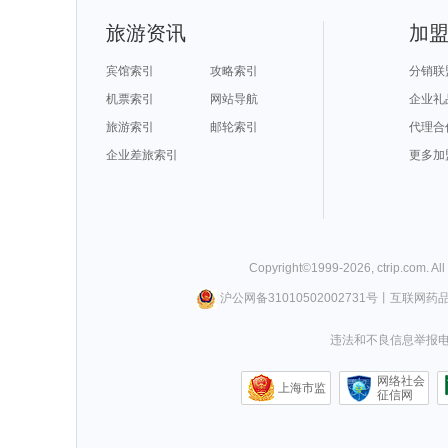
旅游资讯
加
宾馆索引
攻略索引
分销联
机票索引
网站导航
企业礼
旅游索引
邮轮索引
代理合
企业差旅索引
更多加
Copyright©
1999-
2026
,
ctrip.com
. Al
沪公网备31010502002731号
丨
互联网药
违法和不良信息举报电话0
网络社会
上海市监
征信网