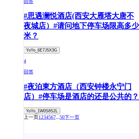
回答
#思遇澜悦酒店(西安大雁塔大唐不
夜城店）#请问地下停车场限高多少
米？
YoYo_6E7J5X3G
4
回答
#夜泊東方酒店（西安钟楼永宁门
店）#停车场是酒店的还是公共的？
YoYo_1W0S8S2L
上一页
1
2
3
4
5
6
7
...
50
下一页