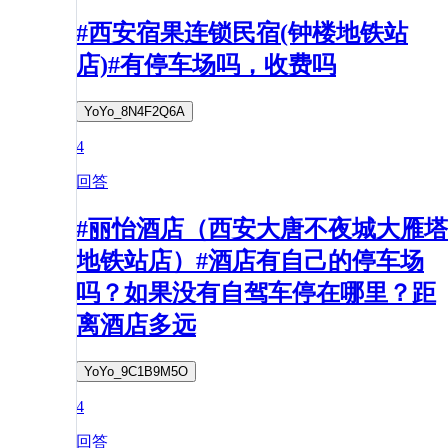
#西安宿果连锁民宿(钟楼地铁站
店)#有停车场吗，收费吗
YoYo_8N4F2Q6A
4
回答
#丽怡酒店（西安大唐不夜城大雁塔
地铁站店）#酒店有自己的停车场
吗？如果没有自驾车停在哪里？距
离酒店多远
YoYo_9C1B9M5O
4
回答