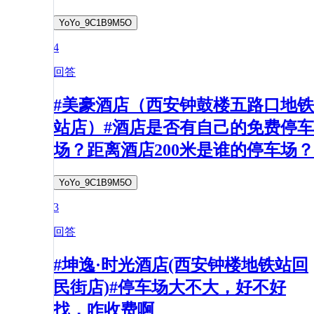
YoYo_9C1B9M5O
4
回答
#美豪酒店（西安钟鼓楼五路口地铁
站店）#酒店是否有自己的免费停车
场？距离酒店200米是谁的停车场？
YoYo_9C1B9M5O
3
回答
#坤逸·时光酒店(西安钟楼地铁站回
民街店)#停车场大不大，好不好
找，咋收费啊