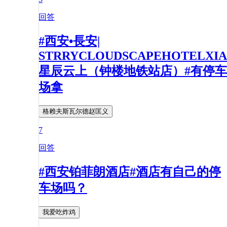
回答
#西安•長安|
STRRYCLOUDSCAPEHOTELXI
星辰云上（钟楼地铁站店）#有停车
场拿
格赖夫斯瓦尔德赵匡义
7
回答
#西安铂菲朗酒店#酒店有自己的停
车场吗？
我爱吃炸鸡