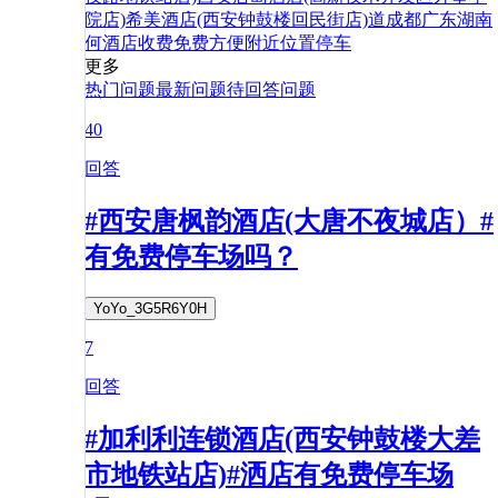
院店)
希美酒店(西安钟鼓楼回民街店)
道
成都
广东
湖南
何
酒店
收费
免费
方便
附近
位置
停车
更多
热门问题
最新问题
待回答问题
40
回答
#西安唐枫韵酒店(大唐不夜城店）#
有免费停车场吗？
YoYo_3G5R6Y0H
7
回答
#加利利连锁酒店(西安钟鼓楼大差
市地铁站店)#洒店有免费停车场