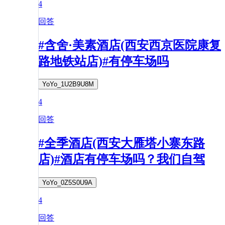
4
回答
#含舍·美素酒店(西安西京医院康复
路地铁站店)#有停车场吗
YoYo_1U2B9U8M
4
回答
#全季酒店(西安大雁塔小寨东路
店)#酒店有停车场吗？我们自驾
YoYo_0Z5S0U9A
4
回答