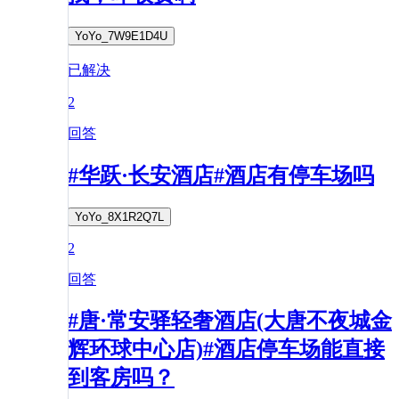
YoYo_7W9E1D4U
已解决
2
回答
#华跃·长安酒店#酒店有停车场吗
YoYo_8X1R2Q7L
2
回答
#唐·常安驿轻奢酒店(大唐不夜城金
辉环球中心店)#酒店停车场能直接
到客房吗？