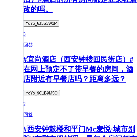
改的吗。
YoYo_6J3S3W1P
3
回答
#宜尚酒店（西安钟楼回民街店）#
在网上预定不了带早餐的房间，酒
店附近有早餐店吗？距离多远？
YoYo_9C1B9M5O
2
回答
#西安钟鼓楼和平门Mc麦悦·城市别