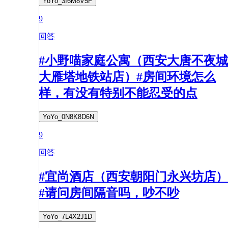
YoYo_3I6M8V5F
9
回答
#小野喵家庭公寓（西安大唐不夜城
大雁塔地铁站店）#房间环境怎么
样，有没有特别不能忍受的点
YoYo_0N8K8D6N
9
回答
#宜尚酒店（西安朝阳门永兴坊店）
#请问房间隔音吗，吵不吵
YoYo_7L4X2J1D