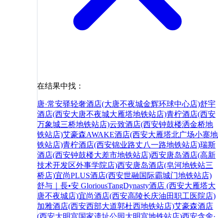
在结果中找：
唐·常安驿轻奢酒店(大唐不夜城金辉环球中心店)
舒宇
酒店(西安大唐不夜城大雁塔地铁站店)
青柠酒店(西安
万象城三桥地铁站店)
云致酒店(西安钟鼓楼洒金桥地
铁站店)
艾豪森AWAKE酒店(西安大雁塔北广场小寨地
铁站店)
青柠酒店(西安锦业路丈八一路地铁站店)
瑞斯
酒店(西安钟鼓楼大差市地铁站店)
西安唐岛酒店(高新
技术开发区外事学院店)
西安唐岛酒店(皂河地铁站三
桥店)
宜尚PLUS酒店(西安世融国际霸城门地铁站店)
舒与｜長•安 GloriousTangDynasty酒店 (西安大雁塔大
唐不夜城店)
宜尚酒店(西安高陵长庆油田职工医院店)
加雅酒店(西安西部大道郭杜西地铁站店)
艾豪森酒店
(西安大明宫国家遗址公园大明宫地铁站店)
西安含舍·