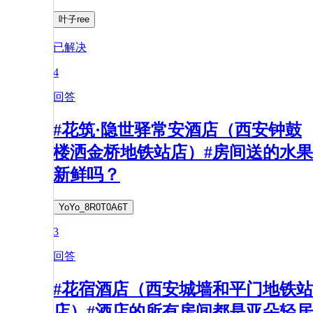
叶子ree
已解决
4
回答
#花筑·隐世驿常安酒店（西安钟鼓
楼洒金桥地铁站店）#房间送的水果
新鲜吗？
YoYo_8R0T0A6T
3
回答
#花宿酒店（西安城墙和平门地铁站
店）#酒店的所有房间都是亚朵轻居