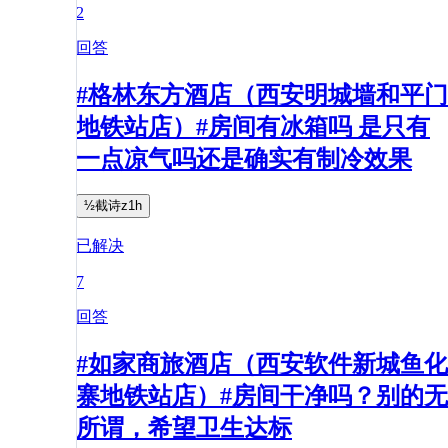
2
回答
#格林东方酒店（西安明城墙和平门
地铁站店）#房间有冰箱吗 是只有
一点凉气吗还是确实有制冷效果
½截诗z1h
已解决
7
回答
#如家商旅酒店（西安软件新城鱼化
寨地铁站店）#房间干净吗？别的无
所谓，希望卫生达标