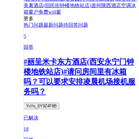
美素酒店(回民街钟楼地铁站店)
道
何
陕西
酒店
空调
冰
箱
窗户
免费
wifi
窗
更多
热门问题
最新问题
待回答问题
5
回答
#丽呈米卡东方酒店(西安永宁门钟
楼地铁站店)#请问房间里有冰箱
吗？可以要求安排凌晨机场接机服
务吗？
YoYo_6Y9Z4F8B
已解决
18