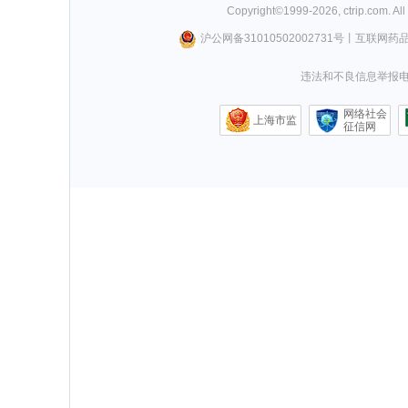
Copyright©
1999-
2026
,
ctrip.com
. Al
沪公网备31010502002731号
丨
互联网药
违法和不良信息举报电话0
网络社会
上海市监
征信网