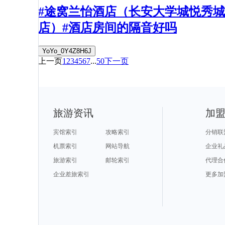
#途窝兰怡酒店（长安大学城悦秀城
店）#酒店房间的隔音好吗
YoYo_0Y4Z8H6J
上一页
1
2
3
4
5
6
7
...
50
下一页
旅游资讯
加
宾馆索引
攻略索引
分销联
机票索引
网站导航
企业礼
旅游索引
邮轮索引
代理合
企业差旅索引
更多加