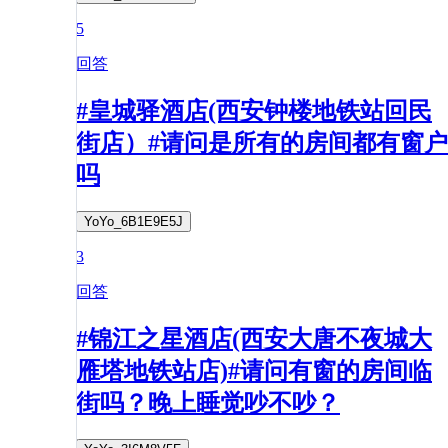
5
回答
#皇城驿酒店(西安钟楼地铁站回民
街店）#请问是所有的房间都有窗户
吗
YoYo_6B1E9E5J
3
回答
#锦江之星酒店(西安大唐不夜城大
雁塔地铁站店)#请问有窗的房间临
街吗？晚上睡觉吵不吵？