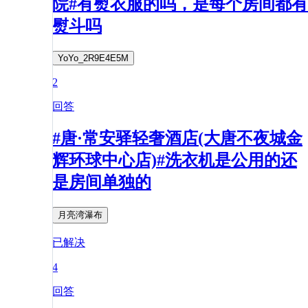
院#有熨衣服的吗，是每个房间都有
熨斗吗
YoYo_2R9E4E5M
2
回答
#唐·常安驿轻奢酒店(大唐不夜城金
辉环球中心店)#洗衣机是公用的还
是房间单独的
月亮湾瀑布
已解决
4
回答