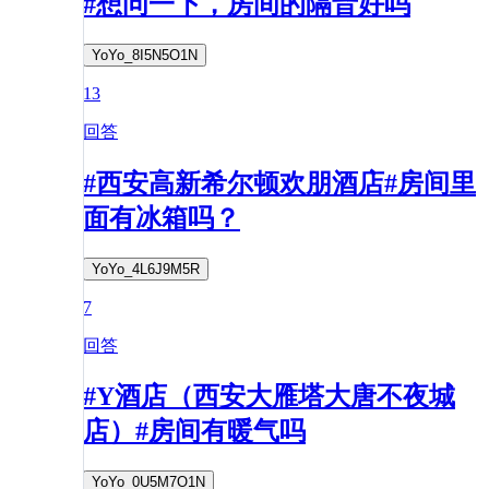
#想问一下，房间的隔音好吗
YoYo_8I5N5O1N
13
回答
#西安高新希尔顿欢朋酒店#房间里
面有冰箱吗？
YoYo_4L6J9M5R
7
回答
#Y酒店（西安大雁塔大唐不夜城
店）#房间有暖气吗
YoYo_0U5M7O1N