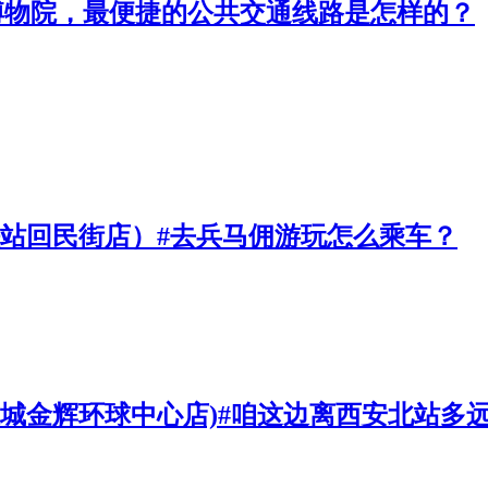
博物院，最便捷的公共交通线路是怎样的？
铁站回民街店）#去兵马佣游玩怎么乘车？
夜城金辉环球中心店)#咱这边离西安北站多