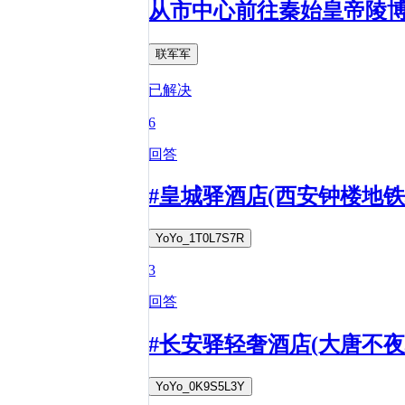
从市中心前往秦始皇帝陵
联军军
已解决
6
回答
#皇城驿酒店(西安钟楼地
YoYo_1T0L7S7R
3
回答
#长安驿轻奢酒店(大唐不
YoYo_0K9S5L3Y