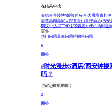
在结果中找：
秦始皇帝陵博物院(兵马俑)
大雁塔
青柠酒
唐芙蓉园
高家大院
龙头山
青柠酒店(西安
阴
汉中
达尼丁
何
住宿
酒店
方便
机场
附近
更多
热门问题
最新问题
待回答问题
6
回答
#时光漫步S酒店(西安钟
吗？
YoYo_6G7K3F8G
2
回答