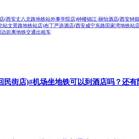
店(西安丈八北路地铁站外事学院店)
钟楼
锦江·丽怡酒店(西安钟
北站文景路地铁站店)
布丁严选酒店(西安咸宁东路田家湾地铁站店
周边
距离
地铁
交通
出租车
楼回民街店)#机场坐地铁可以到酒店吗？还