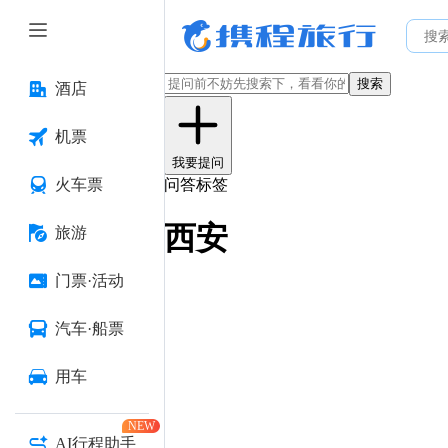
搜索
酒店
机票
我要提问
火车票
问答标签
西安
旅游
门票·活动
汽车·船票
用车
NEW
AI行程助手