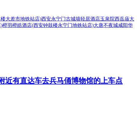
鼓楼大差市地铁站店)
西安永宁门古城墙轻居酒店
玉泉院
西岳庙
大
)
橙羽橙皓酒店(西安钟鼓楼永宁门地铁站店)
大唐不夜城
咸阳
华
有附近有直达车去兵马俑博物馆的上车点