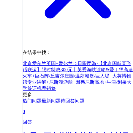
在结果中找：
北京
爱尔兰
英国+爱尔兰15日跟团游·【北京国航直飞
赠联运】限时特惠300元丨英爱海峡渡轮&爱丁堡高速
火车+巨石阵/丘吉尔庄园/温莎城堡/巨人堤+大英博物
馆专业讲解+尼斯湖游船+因弗尼斯高地+牛津/剑桥大
学
签证
机票
销签
更多
热门问题
最新问题
待回答问题
0
回答