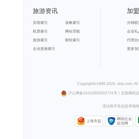
旅游资讯
加
宾馆索引
攻略索引
分销联
机票索引
网站导航
企业礼
旅游索引
邮轮索引
代理合
企业差旅索引
更多加
Copyright©
1999-
2026
,
ctrip.com
. Al
沪公网备31010502002731号
丨
互联网药
违法和不良信息举报电话0
网络社会
上海市监
征信网