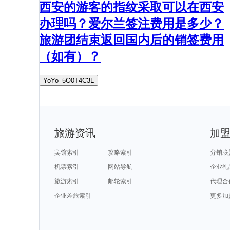
西安的游客的指纹采取可以在西安
办理吗？爱尔兰签注费用是多少？
旅游团结束返回国内后的销签费用
（如有）？
YoYo_5O0T4C3L
旅游资讯
加
宾馆索引
攻略索引
分销联
机票索引
网站导航
企业礼
旅游索引
邮轮索引
代理合
企业差旅索引
更多加