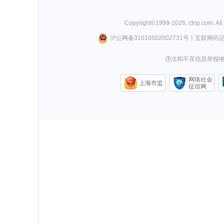
Copyright©
1999-
2026
,
ctrip.com
. Al
沪公网备31010502002731号
丨
互联网药
违法和不良信息举报电话0
网络社会
上海市监
征信网