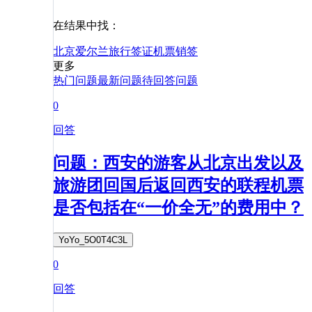
在结果中找：
北京
爱尔兰
旅行
签证
机票
销签
更多
热门问题
最新问题
待回答问题
0
回答
问题：西安的游客从北京出发以及
旅游团回国后返回西安的联程机票
是否包括在“一价全无”的费用中？
YoYo_5O0T4C3L
0
回答