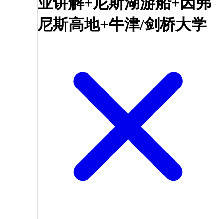
业讲解+尼斯湖游船+因弗
尼斯高地+牛津/剑桥大学