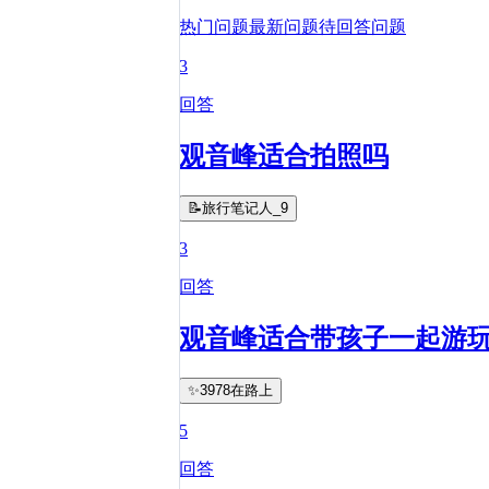
热门问题
最新问题
待回答问题
3
回答
观音峰适合拍照吗
📝旅行笔记人_9
3
回答
观音峰适合带孩子一起游
✨3978在路上
5
回答