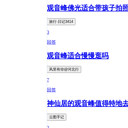
观音峰佛光适合带孩子拍
旅行·日记3414
3
回答
观音峰适合慢慢逛吗
风里有你@河北行
7
回答
神仙居的观音峰值得特地
云图手记
2