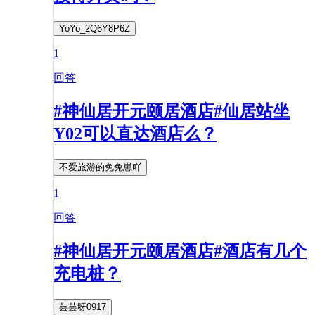
YoYo_2Q6Y8P6Z
1
回答
#神仙居开元颐居酒店#仙居站坐
Y02可以直达酒店么？
不爱旅游的兔兔崽吖
1
回答
#神仙居开元颐居酒店#酒店有几个
充电桩？
芸芸呀0917