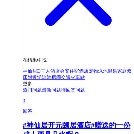
在结果中找：
神仙居
D宜人酒店
会安
住宿
酒店
宠物
泳池
温泉
家庭
双
床
附近
游泳池
房间
交通
火车站
更多
热门问题
最新问题
待回答问题
3
回答
#神仙居开元颐居酒店#赠送的一份