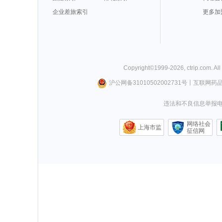
企业差旅索引
更多加
Copyright©
1999-
2026
,
ctrip.com
. Al
沪公网备31010502002731号
丨
互联网药
违法和不良信息举报电话0
网络社会
上海市监
征信网