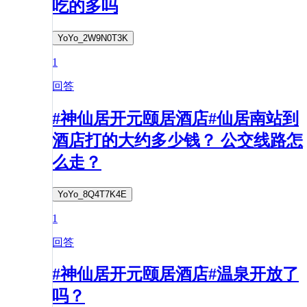
吃的多吗
YoYo_2W9N0T3K
1
回答
#神仙居开元颐居酒店#仙居南站到
酒店打的大约多少钱？ 公交线路怎
么走？
YoYo_8Q4T7K4E
1
回答
#神仙居开元颐居酒店#温泉开放了
吗？