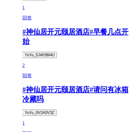
1
回答
#神仙居开元颐居酒店#早餐几点开
始
YoYo_5J4H3M4U
2
回答
#神仙居开元颐居酒店#请问有冰箱
冷藏吗
YoYo_0V2A0V3Z
1