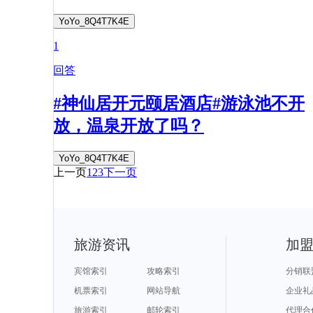
YoYo_8Q4T7K4E
1
回答
#神仙居开元颐居酒店#游泳池不开
放，温泉开放了吗？
YoYo_8Q4T7K4E
上一页
1
2
3
下一页
旅游资讯
加
宾馆索引
攻略索引
分销联
机票索引
网站导航
企业礼
旅游索引
邮轮索引
代理合