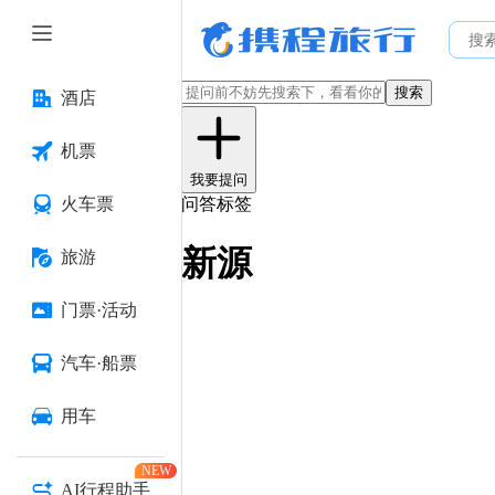
搜索
酒店
机票
我要提问
火车票
问答标签
新源
旅游
门票·活动
汽车·船票
用车
NEW
AI行程助手