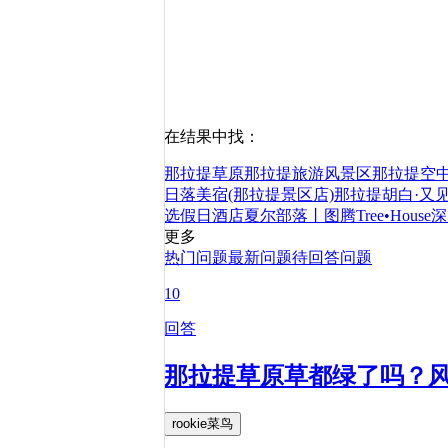
在结果中找：
那拉提草原
那拉提旅游风景区
那拉提空
日落美宿(那拉提景区店)
那拉提胡白·又
选假日酒店
夏尔部落丨图腾Tree•Hou
更多
热门问题
最新问题
待回答问题
10
回答
那拉提草原草都绿了吗？
rookie菜鸟