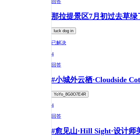
回答
那拉提景区7月初过去草绿
luck dog in
已解决
4
回答
#小城外云栖·Cloudsid
YoYo_8G0O7E4R
4
回答
#愈见山·Hill Sight