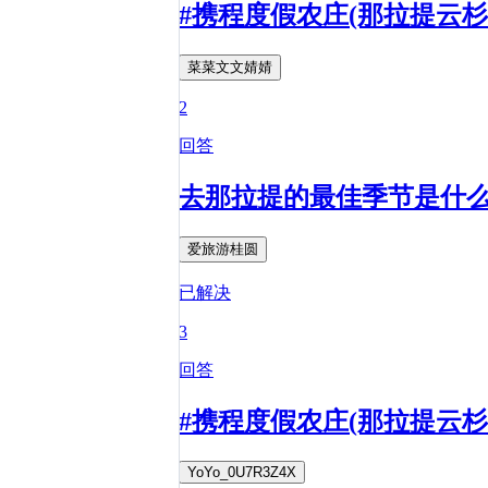
#携程度假农庄(那拉提云
菜菜文文婧婧
2
回答
去那拉提的最佳季节是什
爱旅游桂圆
已解决
3
回答
#携程度假农庄(那拉提云
YoYo_0U7R3Z4X