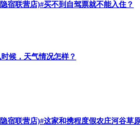
杉隐宿联营店)#买不到自驾票就不能入住？
么时候，天气情况怎样？
杉隐宿联营店)#这家和携程度假农庄河谷草