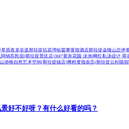
中草原
盘龙谷道
那拉提拈花湾哈茵赛度假酒店
那拉提金陵山庄
伊
见阿纳苏民宿(那拉提景区店)
360°莫奈花园·泳池|网红私汤设计·
se深山游牧自然艺术空间(那拉提镇店)
携程度假农庄(那拉提云杉隐宿
风景好不好呀？有什么好看的吗？