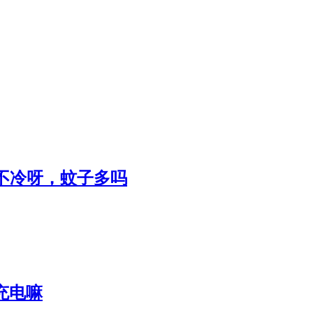
晚上冷不冷呀，蚊子多吗
车充电嘛