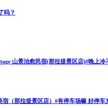
了吗？
e Cottage 山景治愈民宿(那拉提景区店)#
·设计师美宿（那拉提景区店）#有停车场嘛 好停