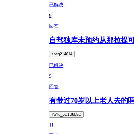
已解决
9
回答
自驾独库未预约从那拉提
sbeg214014
已解决
5
回答
有带过70岁以上老人去的
YoYo_5D1U8L9O
11