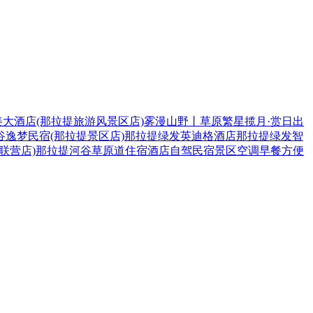
美大酒店(那拉提旅游风景区店)
雾漫山野丨草原繁星揽月·赏日出
翠谷逸梦民宿(那拉提景区店)
那拉提绿发英迪格酒店
那拉提绿发智
联营店)
那拉提河谷草原
道
住宿
酒店
自驾
民宿
景区
空调
早餐
方便