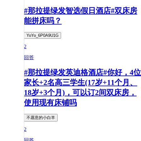
#那拉提绿发智选假日酒店#双床房
能拼床吗？
YoYo_6P0A9U1G
2
回答
#那拉提绿发英迪格酒店#你好，4位
家长+2名高三学生(17岁+11个月、
18岁+3个月)，可以订2间双床房，
使用现有床铺吗
不愿意的小白羊
2
回答