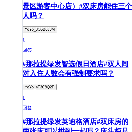
景区游客中心店）#双床房能住三个
人吗？
YoYo_3Q5B6J3M
1
回答
#那拉提绿发智选假日酒店#双人间
对入住人数会有强制要求吗？
YoYo_4T3C8Q2F
1
回答
#那拉提绿发英迪格酒店#双床房的
两张床可以拼到一起吗？床头柜是