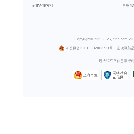
企业差旅索引
更多加
Copyright©
1999-
2026
,
ctrip.com
. Al
沪公网备31010502002731号
丨
互联网药
违法和不良信息举报电话0
网络社会
上海市监
征信网