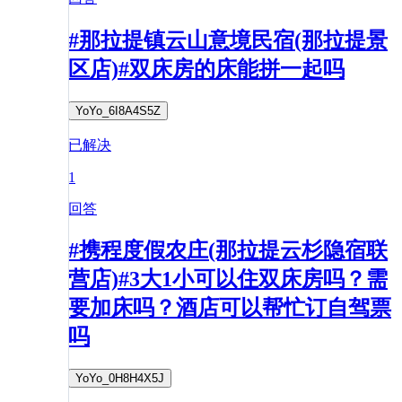
#那拉提镇云山意境民宿(那拉提景
区店)#双床房的床能拼一起吗
YoYo_6I8A4S5Z
已解决
1
回答
#携程度假农庄(那拉提云杉隐宿联
营店)#3大1小可以住双床房吗？需
要加床吗？酒店可以帮忙订自驾票
吗
YoYo_0H8H4X5J