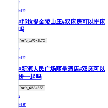
3
回答
#那拉提金陵山庄#双床房可以拼床
吗
YoYo_1W9K3L7Q
3
回答
#新源人民广场丽呈酒店#双床可以
拼一起吗
YoYo_6I8A4S5Z
2
回答