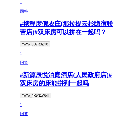
1
回答
#携程度假农庄(那拉提云杉隐宿联
营店)#双床房可以拼在一起吗？
YoYo_0U7R3Z4X
1
回答
#新源辰悦泊庭酒店(人民政府店)#
双床房的床能拼到一起吗
YoYo_4R9N1W5H
1
回答