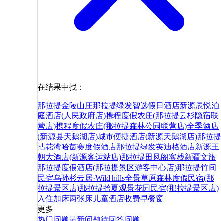
在结果中找：
那拉提金陵山庄
那拉提绿发智选假日酒店
新源辰悦泊
庭酒店(人民政府店)
携程度假农庄(那拉提云杉隐宿联
营店)
携程度假农庄(那拉提森林公园联营店)
全季酒店
(新源县天鹅湖店)
城市便捷酒店(新源天鹅湖店)
那拉提
拈花湾哈茵赛度假酒店
那拉提绿发英迪格酒店
新源王
朝大酒店(新源客运站店)
那拉提田凤阁客栈
新疆文旅
那拉提度假酒店(那拉提景区游客中心店)
那拉提竹间
民宿
乌孙杉云居·Wild hills全景草原森林度假民宿(那
拉提景区店)
那拉提拾夏观景花园民宿(那拉提景区店)
入住
加床
两张床
儿童
酒店
收费
早餐
窗
更多
热门问题
最新问题
待回答问题