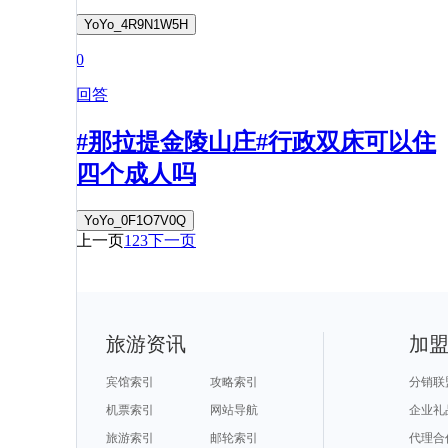
YoYo_4R9N1W5H
0
回答
#那拉提金陵山庄#行政双床可以住
四个成人吗
YoYo_0F1O7V0Q
上一页
1
2
3
下一页
旅游资讯
加
宾馆索引
攻略索引
分销联
机票索引
网站导航
企业礼
旅游索引
邮轮索引
代理合