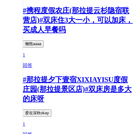
#携程度假农庄(那拉提云杉隐宿联
营店)#双床住3大一小，可以加床，
买成人早餐吗
懒熊aaaa
1
回答
#那拉提夕下壹宿XIXIAYISU度假
庄园(那拉提景区店)#双床房是多大
的床呀
爱在深秋okay
1