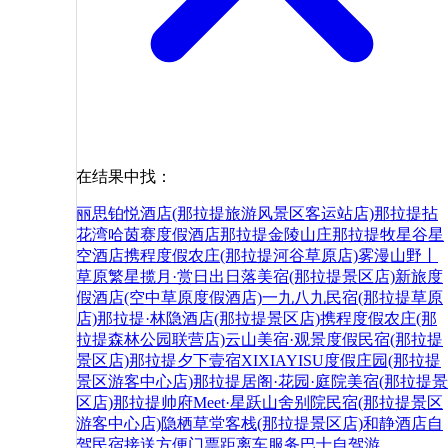
在结果中找：
丽思铂悦酒店(那拉提旅游风景区客运站店)
那拉提拈
花湾哈茵赛度假酒店
那拉提金陵山庄
那拉提牧星谷星
空酒店
携程度假农庄(那拉提河谷草原店)
雾漫山野丨
草原繁星揽月·赏日出日落美宿(那拉提景区店)
新旅度
假酒店(空中草原度假酒店)
一九八九民宿(那拉提草原
店)
那拉提·林隐酒店(那拉提景区店)
携程度假农庄(那
拉提森林公园联营店)
云山美宿·观景度假民宿(那拉提
景区店)
那拉提夕下壹宿XIXIAYISU度假庄园(那拉提
景区游客中心店)
那拉提居阁·花园·庭院美宿(那拉提景
区店)
那拉提帅府Meet·星跃山舍别院民宿(那拉提景区
游客中心店)
隐栖草堂客栈(那拉提景区店)
和静
酒店
自
驾
民宿
接送
方便
门票
距离
车
服务
巴士
自驾游