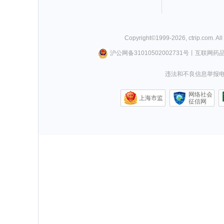
Copyright©
1999-
2026
,
ctrip.com
. Al
沪公网备31010502002731号
丨
互联网药
违法和不良信息举报电话0
网络社会
上海市监
征信网