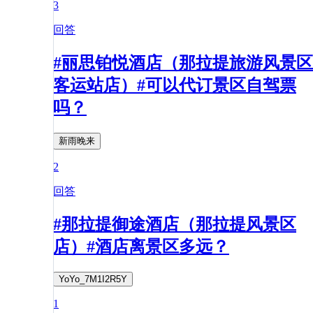
3
回答
#丽思铂悦酒店（那拉提旅游风景区
客运站店）#可以代订景区自驾票
吗？
新雨晚来
2
回答
#那拉提御途酒店（那拉提风景区
店）#酒店离景区多远？
YoYo_7M1I2R5Y
1