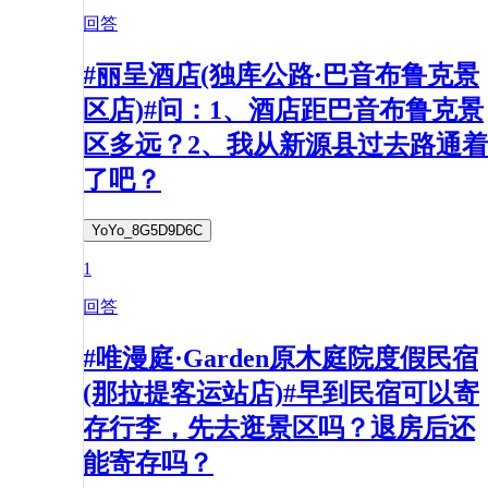
回答
#丽呈酒店(独库公路·巴音布鲁克景
区店)#问：1、酒店距巴音布鲁克景
区多远？2、我从新源县过去路通着
了吧？
YoYo_8G5D9D6C
1
回答
#唯漫庭·Garden原木庭院度假民宿
(那拉提客运站店)#早到民宿可以寄
存行李，先去逛景区吗？退房后还
能寄存吗？