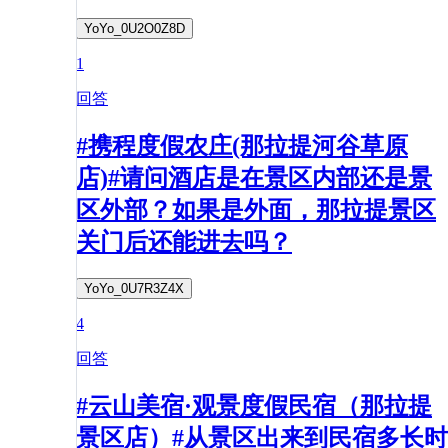
YoYo_0U2O0Z8D
1
回答
#携程度假农庄(那拉提河谷草原
店)#请问酒店是在景区内部还是景
区外部？如果是外面，那拉提景区
关门后还能进去吗？
YoYo_0U7R3Z4X
4
回答
#云山美宿·观景度假民宿（那拉提
景区店）#从景区出来到民宿多长时