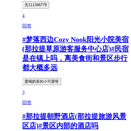
无111346778
4
回答
#梦落西边Cozy Nook阳光小院美宿
(那拉提草原游客服务中心店)#民宿
是在镇上吗，离美食街和景区步行
都大概多远
爱喝奶茶的小可爱呀
3
回答
#那拉提朝野酒店(那拉提旅游风景
区店)#景区内部的酒店吗