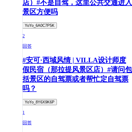
店）#不是自驾，这里公共交通进入
景区方便吗
YoYo_6A0C7P5K
2
回答
#安可·西域风情 | VILLA设计师度
假民宿（那拉提风景区店）#请问包
括景区的自驾票或者帮忙定自驾票
吗？
YoYo_8Y6X9K6P
1
回答