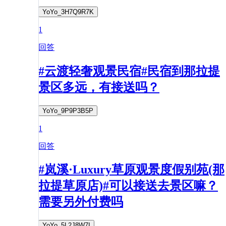
YoYo_3H7Q9R7K
1
回答
#云渡轻奢观景民宿#民宿到那拉提
景区多远，有接送吗？
YoYo_9P9P3B5P
1
回答
#岚溪·Luxury草原观景度假别苑(那
拉提草原店)#可以接送去景区嘛？
需要另外付费吗
YoYo_5L2J8W7I