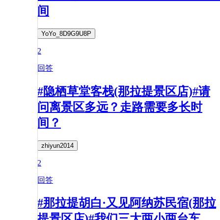
间
YoYo_8D9G9U8P
2
回答
#隐栖草堂客栈(那拉提景区店)#请
问离景区多远？走路需要多长时
间？
zhiyun2014
2
回答
#那拉提胡白·又见阿纳苏民宿(那拉
提景区店)#我们三大两小两台车，