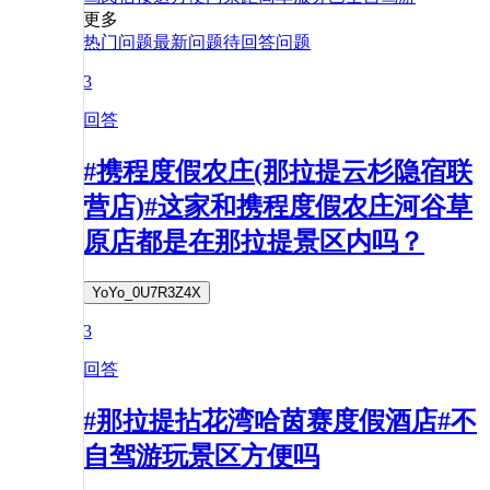
更多
热门问题
最新问题
待回答问题
3
回答
#携程度假农庄(那拉提云杉隐宿联
营店)#这家和携程度假农庄河谷草
原店都是在那拉提景区内吗？
YoYo_0U7R3Z4X
3
回答
#那拉提拈花湾哈茵赛度假酒店#不
自驾游玩景区方便吗