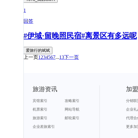
1
回答
#伊域·留晚照民宿#离景区有多远呢
爱旅行的斌斌
上一页
1
2
3
4
5
6
7
...
13
下一页
旅游资讯
加
宾馆索引
攻略索引
分销联
机票索引
网站导航
企业礼
旅游索引
邮轮索引
代理合
企业差旅索引
更多加