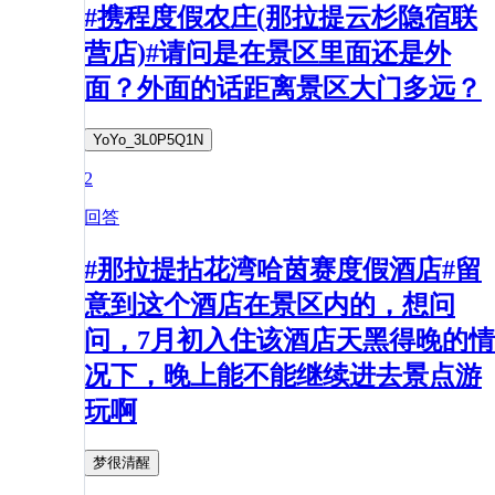
#携程度假农庄(那拉提云杉隐宿联
营店)#请问是在景区里面还是外
面？外面的话距离景区大门多远？
YoYo_3L0P5Q1N
2
回答
#那拉提拈花湾哈茵赛度假酒店#留
意到这个酒店在景区内的，想问
问，7月初入住该酒店天黑得晚的情
况下，晚上能不能继续进去景点游
玩啊
梦很清醒