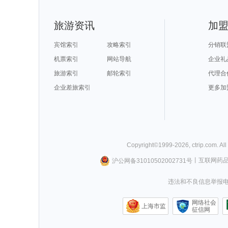
旅游资讯
加
宾馆索引
攻略索引
分销联
机票索引
网站导航
企业礼
旅游索引
邮轮索引
代理合
企业差旅索引
更多加
Copyright©
1999-
2026
,
ctrip.com
. Al
沪公网备31010502002731号
丨
互联网药
违法和不良信息举报电话0
网络社会
上海市监
征信网