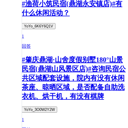
#渔荷小筑民宿(鼎湖永安镇店)#有
什么休闲活动？
YoYo_6K6Y6Q1V
1
回答
#肇庆鼎湖·山舍度假别墅180°山景
民宿(鼎湖山风景区店)#咨询民宿公
共区域配套设施，院内有没有休闲
茶座、晾晒区域，是否配备自助洗
衣机、烘干机，有没有棋牌
YoYo_3O0W2Y2W
1