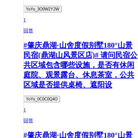
YoYo_3O0W2Y2W
1
回答
#肇庆鼎湖·山舍度假别墅180°山景
民宿(鼎湖山风景区店)# 请问民宿公
共区域包含哪些设施，是否有休闲
庭院、观景露台、休息茶室，公共
区域是否提供桌椅、遮阳设
YoYo_0C0C0Q4O
1
回答
#肇庆鼎湖·山舍度假别墅180°山景