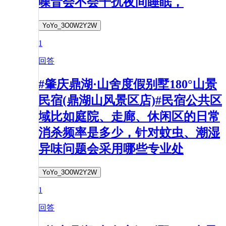
噪音会不会干扰夜间睡眠，
YoYo_3O0W2Y2W
1
回答
#肇庆鼎湖·山舍度假别墅180°山景
民宿(鼎湖山风景区店)#民宿公共区
域比如庭院、走廊、休闲区的日常
消杀频率是多少，针对蚊虫、潮湿
异味问题会采用哪些专业处
YoYo_3O0W2Y2W
1
回答