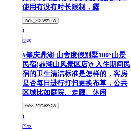
使用有没有时长限制，露
YoYo_3O0W2Y2W
1
回答
#肇庆鼎湖·山舍度假别墅180°山景
民宿(鼎湖山风景区店)# 入住期间民
宿的卫生清洁标准是怎样的，客房
是否每日进行打扫更换布草，公共
区域比如庭院、走廊、休闲
YoYo_3O0W2Y2W
1
回答