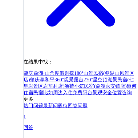
在结果中找：
肇庆鼎湖·山舍度假别墅180°山景民宿(鼎湖山风景区
店)
肇庆享和平360°观景露台270°星空顶湖景民宿(七
星岩景区岩前村店)
渔荷小筑民宿(鼎湖永安镇店)
道
何
住宿
民宿
比如
周边
入住
免费
阳台
景观
安全
位置
咨询
更多
热门问题
最新问题
待回答问题
1
回答