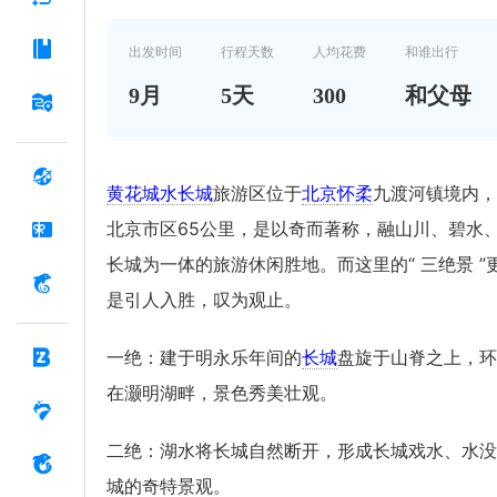
出发时间
行程天数
人均花费
和谁出行
9
月
5
天
300
和父母
黄花城水长城
旅游区位于
北京
怀柔
九渡河镇境内，
北京市区65公里，是以奇而著称，融山川、碧水
长城为一体的旅游休闲胜地。而这里的“ 三绝景 ”
是引人入胜，叹为观止。
一绝：建于明永乐年间的
长城
盘旋于山脊之上，环
在灏明湖畔，景色秀美壮观。
二绝：湖水将长城自然断开，形成长城戏水、水没
城的奇特景观。