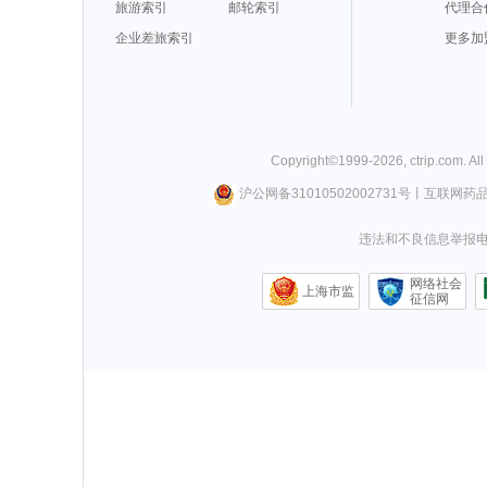
旅游索引
邮轮索引
代理合
企业差旅索引
更多加
Copyright©
1999-
2026
,
ctrip.com
. Al
沪公网备31010502002731号
丨
互联网药
违法和不良信息举报电话0
网络社会
上海市监
征信网