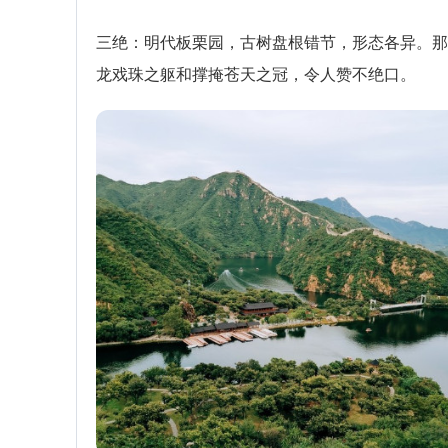
三绝：明代板栗园，古树盘根错节，形态各异。那
龙戏珠之躯和撑掩苍天之冠，令人赞不绝口。