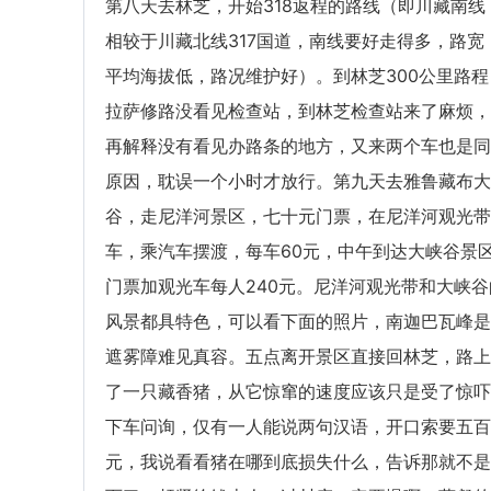
第八天去林芝，开始318返程的路线（即川藏南线
相较于川藏北线317国道，南线要好走得多，路宽
平均海拔低，路况维护好）。到林芝300公里路程
拉萨修路没看见检查站，到林芝检查站来了麻烦，
再解释没有看见办路条的地方，又来两个车也是同
原因，耽误一个小时才放行。第九天去雅鲁藏布大
谷，走尼洋河景区，七十元门票，在尼洋河观光带
车，乘汽车摆渡，每车60元，中午到达大峡谷景
门票加观光车每人240元。尼洋河观光带和大峡谷
风景都具特色，可以看下面的照片，南迦巴瓦峰是
遮雾障难见真容。五点离开景区直接回林芝，路上
了一只藏香猪，从它惊窜的速度应该只是受了惊吓
下车问询，仅有一人能说两句汉语，开口索要五百
元，我说看看猪在哪到底损失什么，告诉那就不是