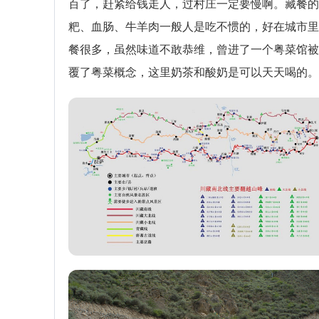
百了，赶紧给钱走人，过村庄一定要慢啊。藏餐的
粑、血肠、牛羊肉一般人是吃不惯的，好在城市里
餐很多，虽然味道不敢恭维，曾进了一个粤菜馆被
覆了粤菜概念，这里奶茶和酸奶是可以天天喝的。