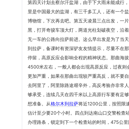
第四天计划去察尔汗盐湖，由于下大雨未能成行，
里是中国最大的盐湖，有三千多工人，还有一个盐
博物馆，下次再去吧。第五天凌晨三点出发，一片
黑，打开奇骏车顶大灯，两道光柱划破夜空，沿着
无一车的公路向拉萨前进。这么早出发是为了当天
到拉萨，备课时有资深驴友友情提示，尽量不在那
停留，高原反应会影响全程的精神状态。那曲海拔
4500米左右，一般人都会出现高原反应，过夜则
更加严重，如果在那曲出现较严重高反，就不要自
去阿里了，阿里除路途艰辛外，高反考验亦非常人
够承受，连续几天在四千米以上高原行车要有足够
想准备。从
格尔木到拉萨
将近1200公里，按照限
估计至少要20个小时。四点到达南山口交警检查
办理路条，锁定到下一个检查站的时间，475公里