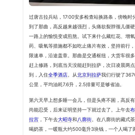
过唐古拉兵站，17:00安多检查站换路条，傍晚时
到了那曲，高反越来越强烈，头痛欲裂脖颈儿僵硬
一路上的愉悦变成煎熬。试下来什么藏红花、增氧
药、吸氧等措施都不如吃止痛片有效，坚持前行，
限速单，沿途盖章。那曲是交通枢纽，大货车很多
赶上修路，到底当天没能赶到拉萨，次日凌晨两点
到，入住
全季酒店
。从
北京到拉萨
我们行驶了367
公里，平均油耗7.6升，2.5排量可是够省油。
第六天早上想多睡一会儿，但是头疼不困，高反有
尚能忍受，后来证明坚持一下就过去了。上午去
布
拉宫
，下午去
大昭寺
和
八廓街
。在八廓街的藏式茶
喝奶茶，一暖瓶大约500毫升3块钱，一个人喝了