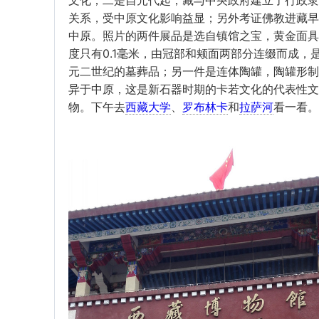
文化；二是自元代起，藏与中央政府建立了行政隶
关系，受中原文化影响益显；另外考证佛教进藏早
中原。照片的两件展品是选自镇馆之宝，黄金面具
度只有0.1毫米，由冠部和颊面两部分连缀而成，
元二世纪的墓葬品；另一件是连体陶罐，陶罐形制
异于中原，这是新石器时期的卡若文化的代表性文
物。下午去
西藏大学
、
罗布林卡
和
拉萨河
看一看。