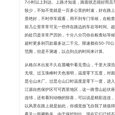
7小时以上到达。上路才知道，路面状态很好而且
较少，不知不觉就是一百多公里的时速，好在路上
景绝好，不时停车观看，用不到专门等候，在检查
前几公里常常可见一些停在路边的车在等时间。超
的处罚是非常严厉的，十分八分罚你在检查站等候
超时更多则罚款最多达二千元。限速都在50-70公
范围，但是不测速，以点到点的时间来计算。
从格尔木出发不久在晨曦中看见雪山，千里大漠浩
无垠。过玉珠峰时天色渐明，温度零下五度，对面
昆仑山水厂。过昆仑山口时温度是零下一度，进入
江源自然保护区可可西里地区，这一路雪山起伏座
连绵，还有看到动物的惊喜，可以说是精彩连连，
以风景在路上就是如此，你感觉放飞自我了就值得
看见一群藏羚羊，由于保护到位，现在它们已经不