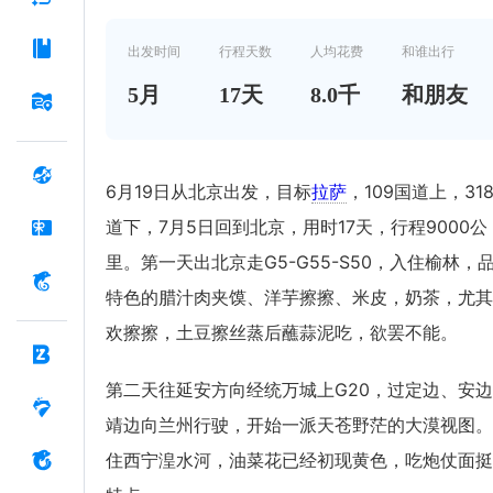
出发时间
行程天数
人均花费
和谁出行
5
月
17
天
8.0千
和朋友
6月19日从北京出发，目标
拉萨
，109国道上，31
道下，7月5日回到北京，用时17天，行程9000公
里。第一天出北京走G5-G55-S50，入住榆林，
特色的腊汁肉夹馍、洋芋擦擦、米皮，奶茶，尤其
欢擦擦，土豆擦丝蒸后蘸蒜泥吃，欲罢不能。
第二天往延安方向经统万城上G20，过定边、安
靖边向兰州行驶，开始一派天苍野茫的大漠视图。
住西宁湟水河，油菜花已经初现黄色，吃炮仗面挺