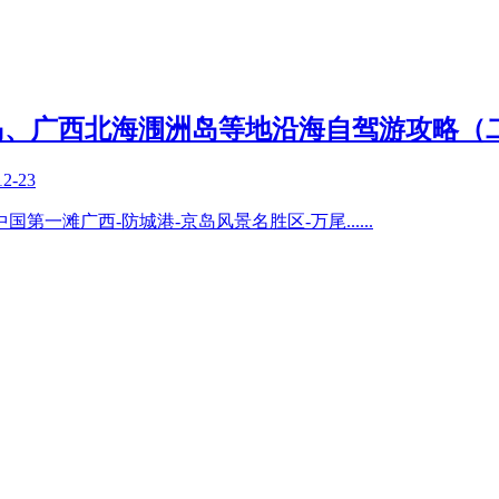
海陵岛、广西北海涠洲岛等地沿海自驾游攻略（
12-23
中国第一滩广西-防城港-京岛风景名胜区-万尾
......