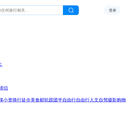
登录
上
情侣
侈
小资
骑行
徒步
美食
邮轮
跟团
半自由行
自由行
人文
自驾
摄影
购物