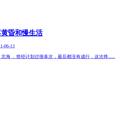
落黄昏和慢生活
1-06-13
北海 ，曾经计划过很多次，最后都没有成行，这次终
......