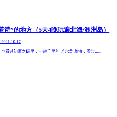
若诗”的地方（5天4晚玩遍北海/涠洲岛）
复
2021-10-17
也看过初夏之际里，一碧千里的 若尔盖 草海；看过
......