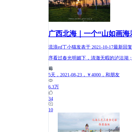
广西北海｜一个“山如画海
流浪ed丁小猫
发表于
2021-10-17
最新回
序看过春光明媚下，清澈无暇的泸沽湖；
5
天
，2021-08-23
，￥4000
，和朋友
6.3万
34
10