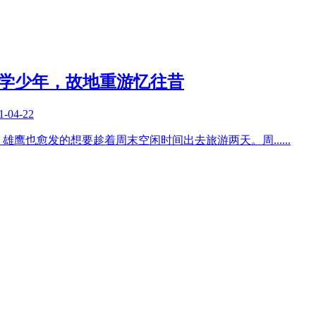
同学少年，故地重游忆往昔
1-04-22
，雄鹰也愈发的想要趁着周末空闲时间出去旅游两天。周
......