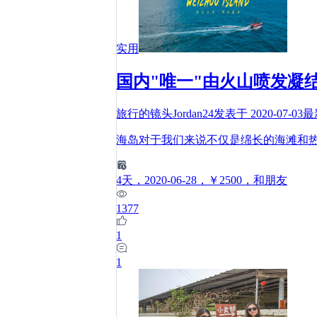
实用
国内"唯一"由火山喷发凝
旅行的镜头Jordan24
发表于
2020-07-03
最
海岛对于我们来说不仅是绵长的海滩和
4
天
，2020-06-28
，￥2500
，和朋友
1377
1
1