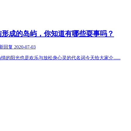
结形成的岛屿，你知道有哪些耍事吗？
新回复
2020-07-03
热情的阳光也是欢乐与放松身心灵的代名词今天给大家介
......