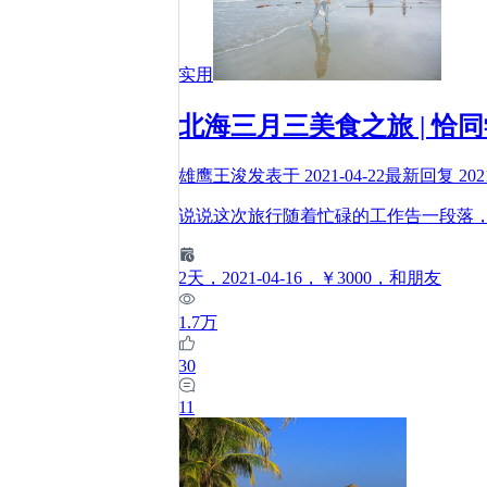
实用
北海三月三美食之旅 | 恰
雄鹰王浚
发表于
2021-04-22
最新回复
202
说说这次旅行随着忙碌的工作告一段落
2
天
，2021-04-16
，￥3000
，和朋友
1.7万
30
11