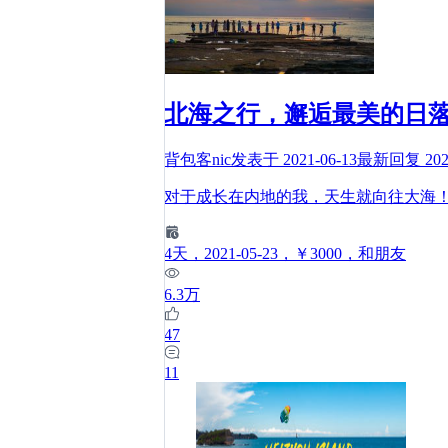
北海之行，邂逅最美的日
背包客nic
发表于
2021-06-13
最新回复
202
对于成长在内地的我，天生就向往大海！
4
天
，2021-05-23
，￥3000
，和朋友
6.3万
47
11