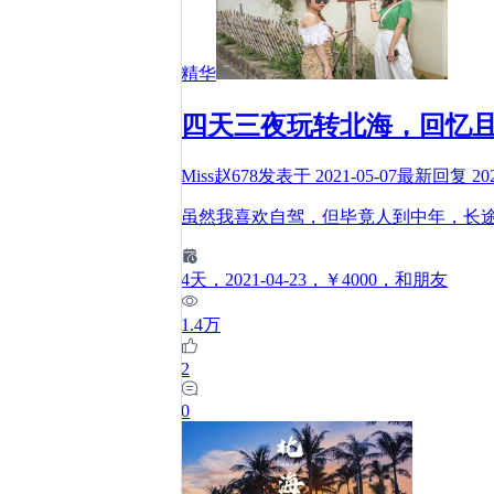
精华
四天三夜玩转北海，回忆
Miss赵678
发表于
2021-05-07
最新回复
20
虽然我喜欢自驾，但毕竟人到中年，长
4
天
，2021-04-23
，￥4000
，和朋友
1.4万
2
0