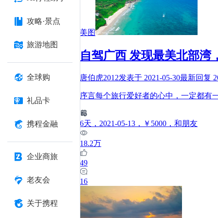
攻略·景点
美图
旅游地图
自驾广西 发现最美北部湾
全球购
唐伯虎2012
发表于
2021-05-30
最新回复
2
序言每个旅行爱好者的心中，一定都有
礼品卡
6
天
，2021-05-13
，￥5000
，和朋友
携程金融
18.2万
企业商旅
49
老友会
16
关于携程