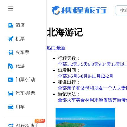
酒店
北海
游记
机票
热门
|
最新
火车票
行程天数
：
全部
1-2天
3-5天
6-8天
9-14天
15天以
旅游
出发时间
：
全部
3-5月
6-8月
9-11月
12-2月
门票·活动
和谁出行
：
全部
亲子
和父母
和朋友
一个人
夫妻
汽车·船票
游记玩法
：
全部
火车
美食林
周末游
省钱
穷游
奢
用车
NEW
AI行程助手