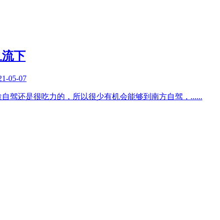
且流下
21-05-07
途自驾还是很吃力的，所以很少有机会能够到南方自驾，
......