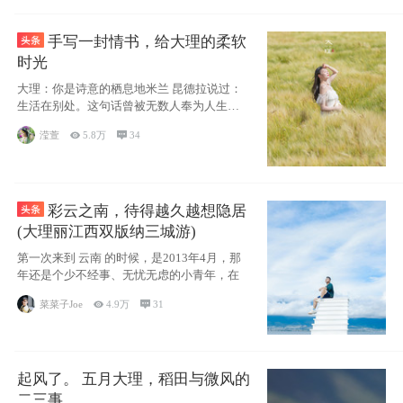
手写一封情书，给大理的柔软
时光
大理：你是诗意的栖息地米兰 昆德拉说过：
生活在别处。这句话曾被无数人奉为人生信
条，并
滢萱

5.8万

34
彩云之南，待得越久越想隐居
(大理丽江西双版纳三城游)
第一次来到 云南 的时候，是2013年4月，那
年还是个少不经事、无忧无虑的小青年，在
菜菜子Joe

4.9万

31
起风了。 五月大理，稻田与微风的
二三事