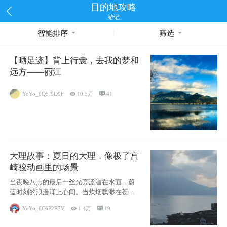
目的地攻略
游记
智能排序
筛选
【晒足迹】背上行囊，去我的梦和
远方——丽江
YoYo_0Q5J9D9F

10.5万

41
大理故事：夏日的大理，像极了宫
崎骏动画里的场景
当夜晚八点的最后一丝光亮泛滥在水面，蔚
蓝时刻的浪漫涌上心间。当炊烟飘渺在苍山
下的田野
YoYo_6C6P2R7V

1.4万

19