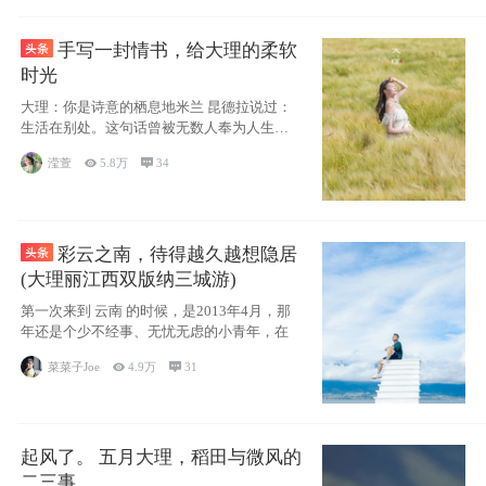
手写一封情书，给大理的柔软
时光
大理：你是诗意的栖息地米兰 昆德拉说过：
生活在别处。这句话曾被无数人奉为人生信
条，并
滢萱

5.8万

34
彩云之南，待得越久越想隐居
(大理丽江西双版纳三城游)
第一次来到 云南 的时候，是2013年4月，那
年还是个少不经事、无忧无虑的小青年，在
菜菜子Joe

4.9万

31
起风了。 五月大理，稻田与微风的
二三事