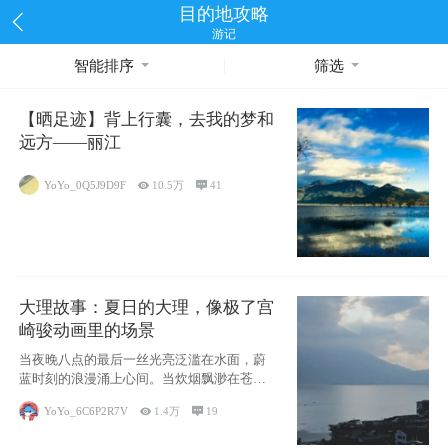
目的地攻略
游记
智能排序
筛选
【晒足迹】背上行囊，去我的梦和
远方——丽江
YoYo_0Q5J9D9F

10.5万

41
大理故事：夏日的大理，像极了宫
崎骏动画里的场景
当夜晚八点的最后一丝光亮泛滥在水面，蔚
蓝时刻的浪漫涌上心间。当炊烟飘渺在苍山
下的田野
YoYo_6C6P2R7V

1.4万

19