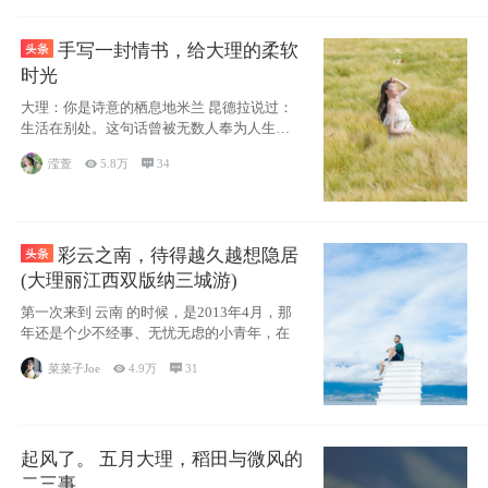
手写一封情书，给大理的柔软
时光
大理：你是诗意的栖息地米兰 昆德拉说过：
生活在别处。这句话曾被无数人奉为人生信
条，并
滢萱

5.8万

34
彩云之南，待得越久越想隐居
(大理丽江西双版纳三城游)
第一次来到 云南 的时候，是2013年4月，那
年还是个少不经事、无忧无虑的小青年，在
菜菜子Joe

4.9万

31
起风了。 五月大理，稻田与微风的
二三事