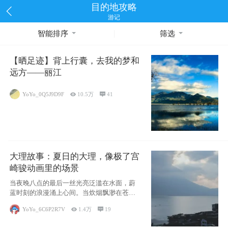
目的地攻略
游记
智能排序
筛选
【晒足迹】背上行囊，去我的梦和
远方——丽江
YoYo_0Q5J9D9F

10.5万

41
大理故事：夏日的大理，像极了宫
崎骏动画里的场景
当夜晚八点的最后一丝光亮泛滥在水面，蔚
蓝时刻的浪漫涌上心间。当炊烟飘渺在苍山
下的田野
YoYo_6C6P2R7V

1.4万

19