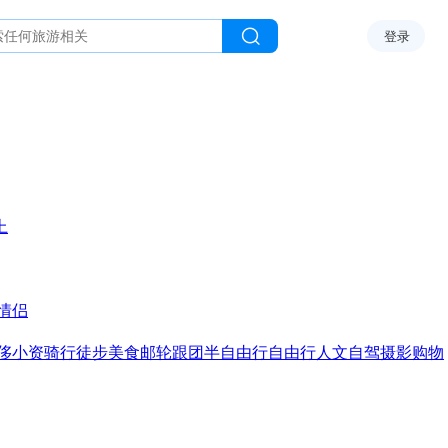
登录
上
情侣
侈
小资
骑行
徒步
美食
邮轮
跟团
半自由行
自由行
人文
自驾
摄影
购物