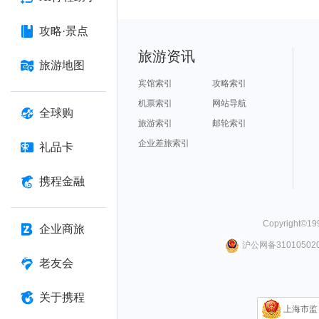
攻略·景点
旅游资讯
旅游地图
宾馆索引
攻略索引
机票索引
网站导航
全球购
旅游索引
邮轮索引
企业差旅索引
礼品卡
携程金融
Copyright©
19
企业商旅
沪公网备310105020
老友会
关于携程
上海市监