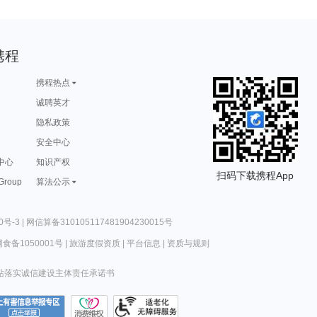
携程
携程热点
诚聘英才
隐私政策
安全中心
中心
知识产权
扫码下载携程App
 Group
算法公示
0号-3
|
网信算备310105117481904230015号
食备1050001号
|
旅游度假资质
|
平台信息
|
资质与规则
站落实诚信建设主体责任承诺书