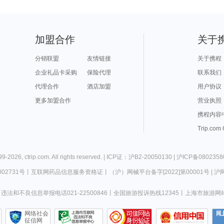
加盟合作
关于
分销联盟
友情链接
关于携程
企业礼品卡采购
保险代理
联系我们
代理合作
酒店加盟
用户协议
更多加盟合作
营业执照
携程内容
Trip.com
99-
2026
,
ctrip.com
. All rights reserved. |
ICP证：沪B2-20050130
|
沪ICP备0802358
02731号
丨
互联网药品信息服务资格证
丨
（沪）网械平台备字[2022]第00001号
|
沪网
违法和不良信息举报电话021-22500846
丨
全国旅游投诉热线12345
丨
上海市旅游网
网络社会
征信网