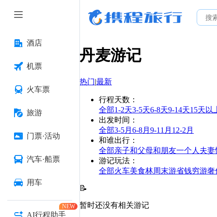
酒店
丹麦
游记
机票
热门
|
最新
火车票
行程天数
：
全部
1-2天
3-5天
6-8天
9-14天
15天以
旅游
出发时间
：
全部
3-5月
6-8月
9-11月
12-2月
门票·活动
和谁出行
：
全部
亲子
和父母
和朋友
一个人
夫妻
汽车·船票
游记玩法
：
全部
火车
美食林
周末游
省钱
穷游
奢
用车
📝
暂时还没有相关游记
NEW
AI行程助手