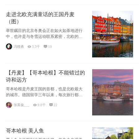
走进北欧充满童话的王国丹麦
（图）
举世瞩目的北京冬奥会正在如火如荼地进行
中，也许是与冬雪运动联系紧密，北欧的一
些国家因
冯赣勇

3.3千

10
【丹麦】【哥本哈根】不能错过的
诗和远方
哥本哈根是丹麦王国的首都，也是北欧最大
的城市。德国留学三年以来，每次旅行都是
一路向南，在内陆生活久了
张英俊___

9.0千

22
哥本哈根 美人鱼