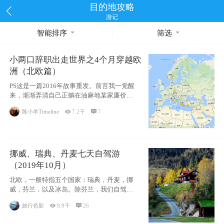
目的地攻略
游记
智能排序
筛选
小两口辞职出走世界之4个月穿越欧
洲（北欧篇）
PS这是一篇2016年故事重发。前言我一觉醒
来，渐渐弄清自己正躺在油麻地某家廉价宾
馆
陈小羊Timeline

7.2千

7
挪威、瑞典、丹麦七天自驾游
（2019年10月）
北欧，一般特指五个国家：瑞典，丹麦，挪
威，芬兰，以及冰岛。除芬兰，我们自驾游
了其中4
旅行色影

8.9千

26