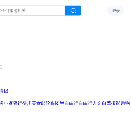
登录
上
情侣
侈
小资
骑行
徒步
美食
邮轮
跟团
半自由行
自由行
人文
自驾
摄影
购物