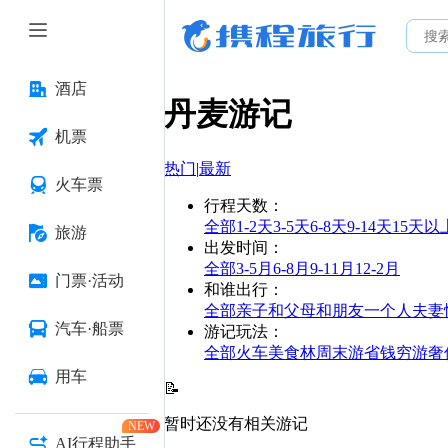
酒店
丹麦
游记
机票
热门
|
最新
火车票
行程天数
：
全部
1-2天
3-5天
6-8天
9-14天
15天以
旅游
出发时间
：
全部
3-5月
6-8月
9-11月
12-2月
门票·活动
和谁出行
：
全部
亲子
和父母
和朋友
一个人
夫妻
汽车·船票
游记玩法
：
全部
火车
美食林
周末游
省钱
穷游
奢
用车
📝
暂时还没有相关游记
NEW
AI行程助手