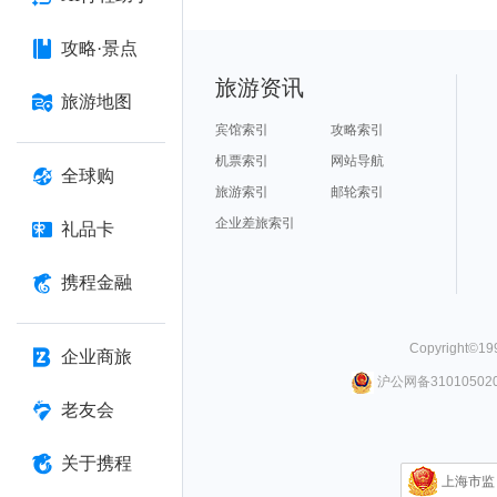
攻略·景点
旅游资讯
旅游地图
宾馆索引
攻略索引
机票索引
网站导航
全球购
旅游索引
邮轮索引
企业差旅索引
礼品卡
携程金融
Copyright©
19
企业商旅
沪公网备310105020
老友会
关于携程
上海市监