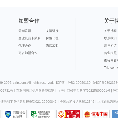
加盟合作
关于
分销联盟
友情链接
关于携程
企业礼品卡采购
保险代理
联系我们
代理合作
酒店加盟
用户协议
更多加盟合作
营业执照
携程内容
Trip.com
99-
2026
,
ctrip.com
. All rights reserved. |
ICP证：沪B2-20050130
|
沪ICP备0802358
02731号
丨
互联网药品信息服务资格证
丨
（沪）网械平台备字[2022]第00001号
|
沪网
违法和不良信息举报电话021-22500846
丨
全国旅游投诉热线12345
丨
上海市旅游网
网络社会
征信网