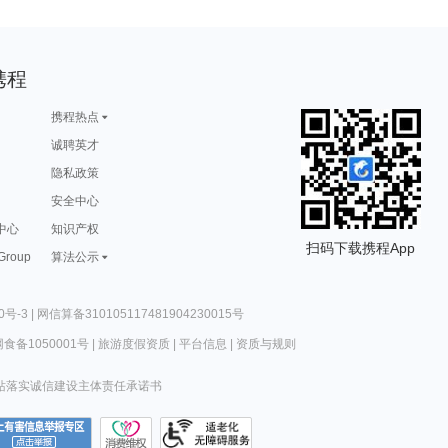
携程
携程热点
诚聘英才
隐私政策
安全中心
中心
知识产权
扫码下载携程App
 Group
算法公示
0号-3
|
网信算备310105117481904230015号
食备1050001号
|
旅游度假资质
|
平台信息
|
资质与规则
站落实诚信建设主体责任承诺书