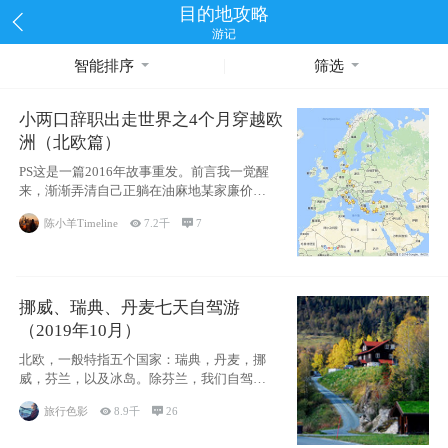
目的地攻略
游记
智能排序
筛选
小两口辞职出走世界之4个月穿越欧
洲（北欧篇）
PS这是一篇2016年故事重发。前言我一觉醒
来，渐渐弄清自己正躺在油麻地某家廉价宾
馆
陈小羊Timeline

7.2千

7
挪威、瑞典、丹麦七天自驾游
（2019年10月）
北欧，一般特指五个国家：瑞典，丹麦，挪
威，芬兰，以及冰岛。除芬兰，我们自驾游
了其中4
旅行色影

8.9千

26