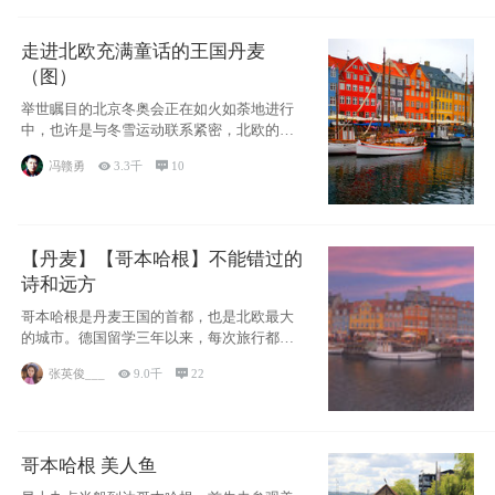
走进北欧充满童话的王国丹麦
（图）
举世瞩目的北京冬奥会正在如火如荼地进行
中，也许是与冬雪运动联系紧密，北欧的一
些国家因
冯赣勇

3.3千

10
【丹麦】【哥本哈根】不能错过的
诗和远方
哥本哈根是丹麦王国的首都，也是北欧最大
的城市。德国留学三年以来，每次旅行都是
一路向南，在内陆生活久了
张英俊___

9.0千

22
哥本哈根 美人鱼