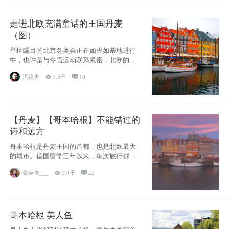
走进北欧充满童话的王国丹麦
（图）
举世瞩目的北京冬奥会正在如火如荼地进行
中，也许是与冬雪运动联系紧密，北欧的一
些国家因
冯赣勇

3.3千

10
【丹麦】【哥本哈根】不能错过的
诗和远方
哥本哈根是丹麦王国的首都，也是北欧最大
的城市。德国留学三年以来，每次旅行都是
一路向南，在内陆生活久了
张英俊___

9.0千

22
哥本哈根 美人鱼