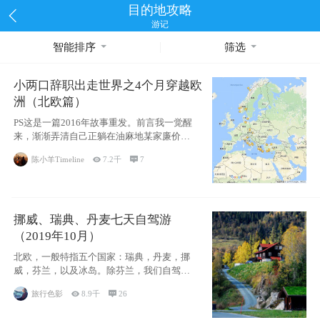
目的地攻略
游记
智能排序
筛选
小两口辞职出走世界之4个月穿越欧
洲（北欧篇）
PS这是一篇2016年故事重发。前言我一觉醒
来，渐渐弄清自己正躺在油麻地某家廉价宾
馆
陈小羊Timeline

7.2千

7
挪威、瑞典、丹麦七天自驾游
（2019年10月）
北欧，一般特指五个国家：瑞典，丹麦，挪
威，芬兰，以及冰岛。除芬兰，我们自驾游
了其中4
旅行色影

8.9千

26